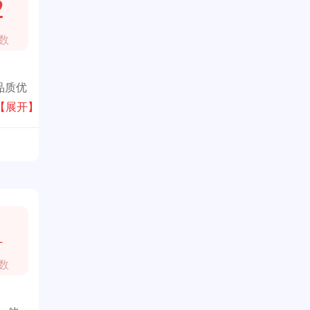
2
数
品质优
d皇室
【展开】
1
数