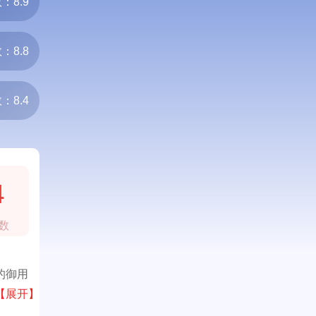
：8.9
：8.8
：8.4
4
数
的御用
【展开】