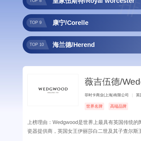
排
皇家伍斯特/Royal worcester
TOP 8
康宁/Corelle
TOP 9
海兰德/Herend
TOP 10
薇吉伍德/Wed
菲时卡商业(上海)有限公司
|
英
世界名牌
高端品牌
上榜理由：Wedgwood是世界上最具有英国传
瓷器提供商，英国女王伊丽莎白二世及其子查尔斯王子