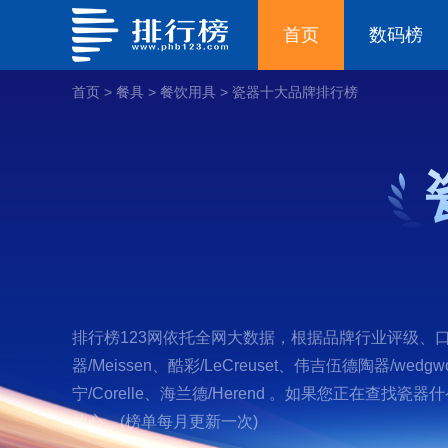
首页
数码榜
首页
>
餐具
>
餐饮用具
>
瓷器十大品牌排行榜
排行榜123网依托全网大数据，根据品牌行业评级、口
器/Meissen、酷彩/LeCreuset、伟吉伍德陶器/wedg
宁/Corelle、海兰德/Herend 。如果您正
放心。(榜单每月更新一次)