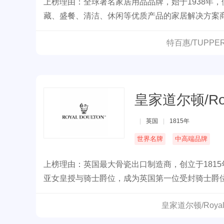
上榜理由：全球著名家居用品品牌，始于1938年
藏、盛餐、清洁、休闲等优质产品的家居解决方案
亚、日本、韩国、中国等15个国家设有分厂。
特百惠/TUPP
皇家道尔顿/Roya
|
英国
|
1815年
世界名牌
中高端品牌
上榜理由：英国最大骨瓷出口制造商，创立于1815年，1
亚女皇授与骑士爵位，成为英国第一位受封骑士爵位的
并开始有权使用ROYAL皇家字样。
皇家道尔顿/Roya