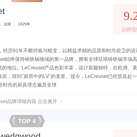
t
9.
|
法国
|
1925年
品牌指
925年，经历91年不断焠炼与蜕变，以精益求精的品质和时尚前卫的
uset始终保持铸铁锅领域的第一品牌，拥有全球珐琅铸铁锅市场
的地位。LeCreuset产品色彩丰富，设计新颖独特，在欧洲、
得到"厨房中的LV"的美誉。现今，LeCreuset已经筑造起
性时尚的厨具理念遍及全球
euset品牌详细内容 点击展开
TOP 4
edgwood