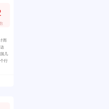
2
数
设计而
高达
美国几
一个行