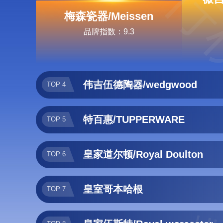
排行
梅森瓷器/Meissen
品牌指数：9.3
伟吉伍德陶器/wedgwood
TOP 4
特百惠/TUPPERWARE
TOP 5
皇家道尔顿/Royal Doulton
TOP 6
皇室哥本哈根
TOP 7