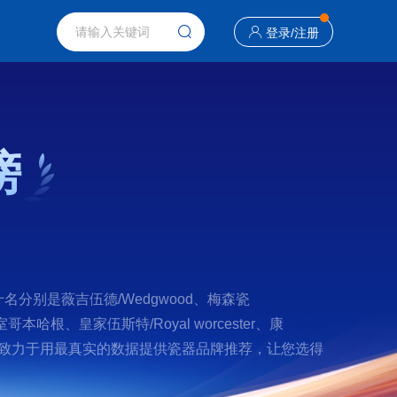
登录
/
注册
榜
分别是薇吉伍德/Wedgwood、梅森瓷
皇室哥本哈根、皇家伍斯特/Royal worcester、康
，我们致力于用最真实的数据提供瓷器品牌推荐，让您选得