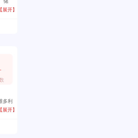
、储
大利
【展开】
1
数
获维多利
餐具，
【展开】