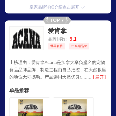
皇家品牌详细介绍点击展开
TOP 7
爱肯拿
9.1
品牌指数:
世界名牌
中高端品牌
上榜理由：爱肯拿Acana是加拿大享负盛名的宠物
食品品牌品牌，制造过程由自己把控，在天然粮里
的地位无可撼动。产品选用天然优良食材，科学配
【展开】
方，均衡营养，美味诱惑。高蛋白质有助于毛发亮
单品推荐
泽，柔顺，提供爱宠日常所需能量。