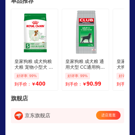
单品推荐
业。
皇家狗粮 成犬狗粮
皇家狗粮 成犬粮 通
皇家狗粮
犬粮 宠物小型犬 P
用犬型 CC通用狗粮
犬狗粮 
R27 全价犬粮≥10月
12月以上 3KG成犬
型犬 FB
好评率: 99%
好评率: 99%
好评率: 9
8KG
通用
粮 ≥12月
400
90.99
到手价：
￥
到手价：
￥
到手价：
旗舰店
京东旗舰店
进店逛逛