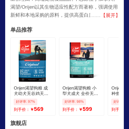
渴望/Orijen以其生物适应性配方而著称，强调使用
新鲜和本地采购的原料，提供高蛋白质、低碳水化
【展开】
合物的宠物食品，以满足猫咪和狗狗的自然饮食需
单品推荐
求。
Orijen渴望狗粮 成
Orijen渴望狗粮 小
Orijen
犬幼犬无谷鸡天然
型犬成犬 全价无谷
种鱼无谷
鸡肉进口全价通用
进口鱼肉进口犬粮4
幼犬通用
好评率: 97%
好评率: 98%
好评率: 9
犬粮6kg效期271
5kg 效期276
粮6kg效
569
599
到手价：
￥
到手价：
￥
到手价：
月
旗舰店