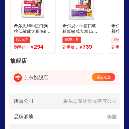
希尔思Hills进口狗
希尔思Hills进口狗
希尔思Hi
粮低敏成犬粮4磅 希
粮低敏成犬粮15磅
颗粒专属
尔斯狗粮小型犬大
希尔斯狗粮小型犬
领5元券
领30元券
好评率: 1
型犬通用狗粮
大型犬通用狗粮
294
739
到手价：
￥
到手价：
￥
到手价：
旗舰店
京东旗舰店
进店逛逛
所属公司
希尔思宠物食品营养公司
品牌源地
美国