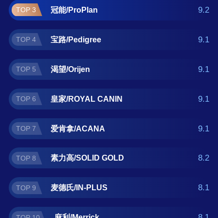
PLUS、麻利/Merrick。如果您正在查找成犬粮
9.2
冠能/ProPlan
TOP 3
什么牌子好？那么本成犬粮十大品牌榜单可供
您作为选购参考，我们致力于用最真实的用户
9.1
宝路/Pedigree
TOP 4
数据推荐口碑最好的成犬粮品牌，让您选得放
心。(榜单每月更新一次)
9.1
渴望/Orijen
TOP 5
9.1
皇家/ROYAL CANIN
TOP 6
9.1
爱肯拿/ACANA
TOP 7
8.2
素力高/SOLID GOLD
TOP 8
8.1
麦德氏/IN-PLUS
TOP 9
8.1
麻利/Merrick
TOP 10