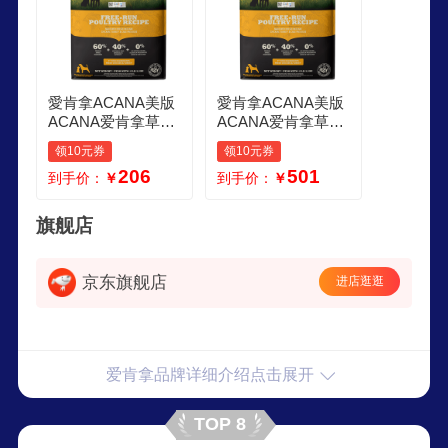
愛肯拿ACANA美版
愛肯拿ACANA美版
ACANA爱肯拿草原
ACANA爱肯拿草原
盛宴狗粮成犬幼犬
盛宴狗粮成犬幼犬
领10元券
领10元券
通用进口全犬粮2kg
通用进口全犬粮58k
206
501
到手价：
￥
到手价：
￥
草原家禽犬粮2kg效
g 草原家禽犬粮58k
期274
g效期274
旗舰店
京东旗舰店
进店逛逛
爱肯拿品牌详细介绍点击展开
TOP 8