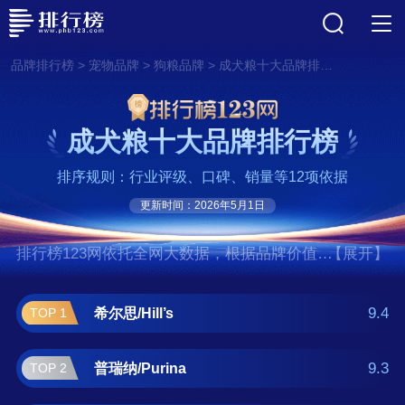
>
>
>
品牌排行榜
宠物品牌
狗粮品牌
成犬粮十大品牌排行榜
成犬粮十大品牌排行榜
排序规则：行业评级、口碑、销量等12项依据
更新时间：2026年5月1日
排行榜123网依托全网大数据，根据品牌价值、
【展开】
口碑评价等多项指数评选出了成犬粮十大品牌
排行榜,前十名分别是希尔思/Hill’s、普瑞
9.4
希尔思/Hill’s
TOP 1
纳/Purina、冠能/ProPlan、宝路/Pedigree、渴
望/Orijen、皇家/ROYAL CANIN、爱肯
9.3
普瑞纳/Purina
TOP 2
拿/ACANA、素力高/SOLID GOLD、麦德氏/IN-