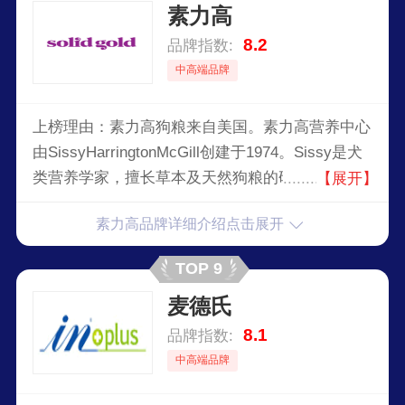
素力高
8.2
品牌指数:
中高端品牌
上榜理由：素力高狗粮来自美国。素力高营养中心
由SissyHarringtonMcGill创建于1974。Sissy是犬
类营养学家，擅长草本及天然狗粮的研究。素力高
【展开】
理念就是运用整体性配合去关注动物保健。此配合
素力高品牌详细介绍点击展开
侧重动物体内各系统的相互关联、又相互影响的特
性。
TOP 9
麦德氏
8.1
品牌指数:
中高端品牌