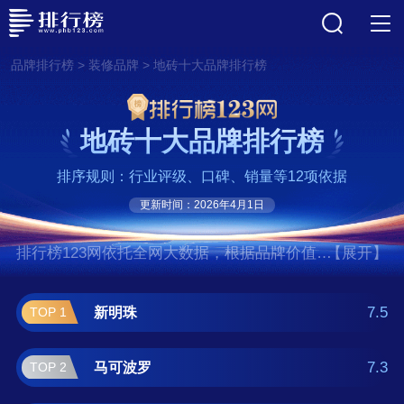
>
>
品牌排行榜
装修品牌
地砖十大品牌排行榜
地砖十大品牌排行榜
排序规则：行业评级、口碑、销量等12项依据
更新时间：2026年4月1日
排行榜123网依托全网大数据，根据品牌价值、
【展开】
口碑评价等多项指数评选出了地砖十大品牌排
行榜,前十名分别是新明珠、马可波罗、顺辉瓷
7.5
新明珠
TOP 1
砖/SH、鹰牌陶瓷/EAGLE、新中源、冠珠、东
鹏/Dongpeng、诺贝尔瓷砖、斯米克/CIMIC、
7.3
马可波罗
TOP 2
简一/GANI。如果您正在查找地砖什么牌子好？