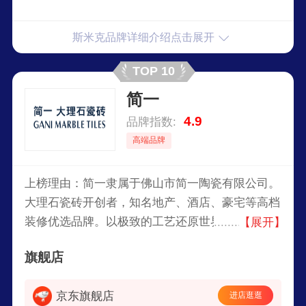
斯米克品牌详细介绍点击展开
TOP 10
简一
4.9
品牌指数:
高端品牌
上榜理由：简一隶属于佛山市简一陶瓷有限公司。
大理石瓷砖开创者，知名地产、酒店、豪宅等高档
装修优选品牌。以极致的工艺还原世界珍稀石材纹
【展开】
理，为追求高品质生活的人们提供高端、环保的装
旗舰店
饰材料。产品已出口意大利、法国等60多个国家，
服务过48个世界知名项目，超过100多万个高端家
京东旗舰店
进店逛逛
庭，在中国已有300多家授权专卖店，并被广泛应