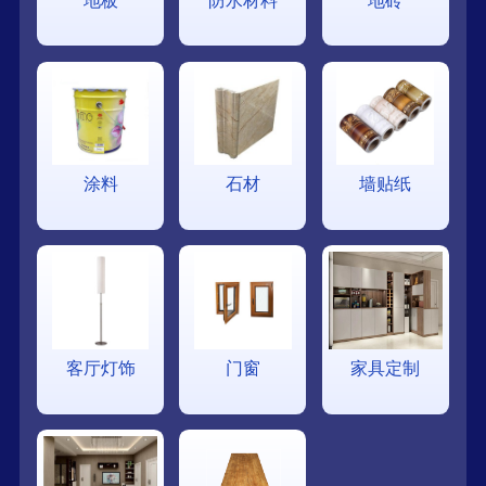
地板
防水材料
地砖
涂料
石材
墙贴纸
客厅灯饰
门窗
家具定制