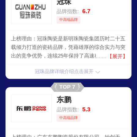
冠珠
6.7
品牌指数:
中高端品牌
上榜理由：冠珠陶瓷是新明珠陶瓷集团历时二十五
载倾力打造的瓷砖品牌，凭藉雄厚的综合实力与突
出的竞争优势，连续25年保持了高速稳健的发展，
【展开】
是建陶行业具备超强市场竞争力的品牌之一。冠珠
冠珠品牌详细介绍点击展开
陶瓷集团公司始建于1993年，地处佛山市南庄镇，
是全球享有盛誉的专业生产陶瓷墙地砖及卫生洁具
TOP 7
的少数现代化企业之一。2016年，冠珠陶瓷首次登
东鹏
陆纽约时代广场，攻占美国市场。
5.3
品牌指数:
中高端品牌