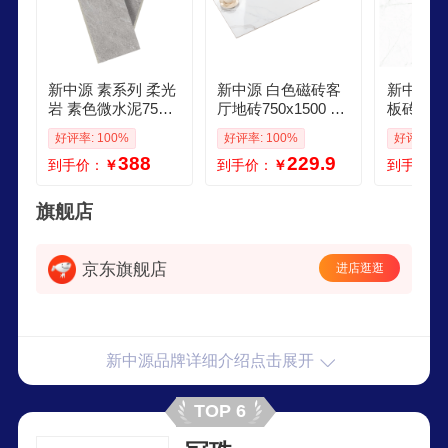
新中源 素系列 柔光
新中源 白色磁砖客
新中源瓷
岩 素色微水泥7501
厅地砖750x1500 通
板砖800
500瓷砖地砖墙砖地
体大理石瓷砖地板
光砖 白
好评率: 100%
好评率: 100%
好评率: 7
板砖 XF715811片 7
砖阳台砖客厅墙砖
釉卧室磁
388
229.9
到手价：
￥
到手价：
￥
到手价：
501500
XQ71501 XQ71501
大理石地
7501500
010 白色 
旗舰店
京东旗舰店
进店逛逛
新中源品牌详细介绍点击展开
TOP 6