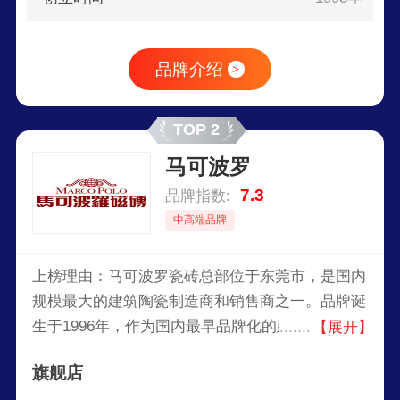
品牌介绍
>
TOP 2
马可波罗
7.3
品牌指数:
中高端品牌
上榜理由：马可波罗瓷砖总部位于东莞市，是国内
规模最大的建筑陶瓷制造商和销售商之一。品牌诞
生于1996年，作为国内最早品牌化的建陶品牌，享
【展开】
有“仿古砖至尊”的美誉。被中国陶瓷卫浴品牌网评
旗舰店
选为2013年中国陶瓷十大品牌，是国内建陶产品系