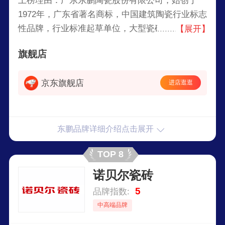
上榜理由：广东东鹏陶瓷股份有限公司，始创于
1972年，广东省著名商标，中国建筑陶瓷行业标志
性品牌，行业标准起草单位，大型瓷砖/卫浴产品
【展开】
专业制造商和品牌商。东鹏瓷砖是行业首个引进世
旗舰店
界最先进的设备及技术的陶瓷企业。
京东旗舰店
进店逛逛
东鹏品牌详细介绍点击展开
TOP 8
诺贝尔瓷砖
5
品牌指数:
中高端品牌