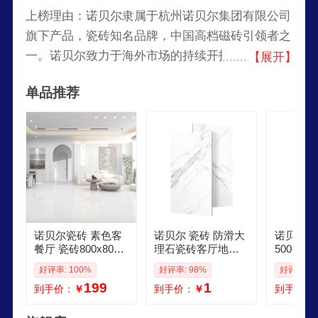
上榜理由：诺贝尔隶属于杭州诺贝尔集团有限公司
旗下产品，瓷砖知名品牌，中国高档磁砖引领者之
一。诺贝尔致力于海外市场的持续开拓，已为世界
【展开】
著名的国际品牌提供专业服务。产品已出口远销至
单品推荐
东亚、东南亚、南亚、中东、欧洲、澳洲、美洲及
非洲地区。
诺贝尔瓷砖 素色客
诺贝尔 瓷砖 防滑大
诺贝尔瓷抛
餐厅 瓷砖800x800
理石瓷砖客厅地砖
500瓷砖
现代简约地板砖 防
现代简约耐磨地板
地板砖背
好评率: 100%
好评率: 98%
好评率: 1
滑地砖 贝利白
砖门店款非实物 意
滑地砖 
199
1
到手价：
￥
到手价：
￥
到手价：
大利冰白6001200咨
金预约门
询享特权
实物 门
砖 75015