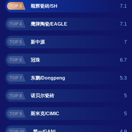
那么本地砖十大品牌榜单可供您作为选购参
7.1
顺辉瓷砖/SH
TOP 3
考，我们致力于用最真实的用户数据推荐口碑
最好的地砖品牌，让您选得放心。(榜单每月更
7.1
鹰牌陶瓷/EAGLE
TOP 4
新一次)
7
新中源
TOP 5
6.7
冠珠
TOP 6
5.3
东鹏/Dongpeng
TOP 7
5
诺贝尔瓷砖
TOP 8
5
斯米克/CIMIC
TOP 9
4.9
简一/GANI
TOP 10