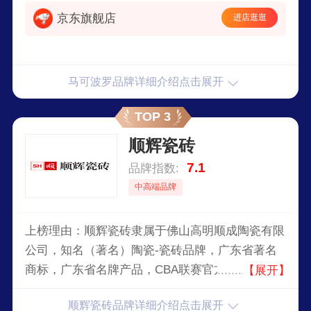
列最全的品牌。
京东旗舰店
进店逛逛
马可波罗品牌详细介绍点击展开
TOP 3
顺辉瓷砖
7.1
品牌指数:
中高端品牌
上榜理由：顺辉瓷砖隶属于佛山高明顺成陶瓷有限
公司，知名（著名）陶瓷-瓷砖品牌，广东省著名
商标，广东省名牌产品，CBA联赛官方指定瓷砖供
【展开】
应商，国内规模实力最雄厚、产能产值大、配套完
顺辉瓷砖品牌详细介绍点击展开
善的陶瓷行业大型生产企业之一。顺辉瓷砖拥有占