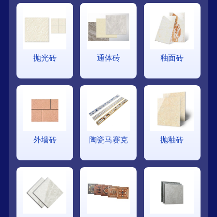
抛光砖
通体砖
釉面砖
外墙砖
陶瓷马赛克
抛釉砖