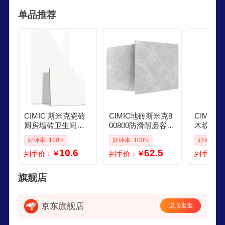
销售高级玻化石和高级釉面砖系列产品的企业。
单品推荐
CIMIC 斯米克瓷砖
CIMIC地砖斯米克8
CIMIC
厨房墙砖卫生间浴
00800防滑耐磨客厅
木纹砖客
室阳台瓷片防滑地
餐厅耐磨地板砖银
室防滑地板
好评率: 100%
好评率: 100%
好评率: 1
砖黑白色亮釉面砖
光卫生间墙地砖 帕
0 枫香木
10.6
62.5
到手价：
￥
到手价：
￥
到手价：
哑面白300X300单
斯灰 一片价3片箱
箱购买 1
片价15片箱
需按箱买
旗舰店
京东旗舰店
进店逛逛