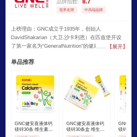
8.7
品牌指数:
世界名牌
中高端品牌
上榜理由：GNC成立于1935年，创始人
DavidShakarian（大卫.沙卡利恩）在匹兹堡开设
了第一家名为“GeneralNutrition”的健康食品连锁
【展开】
店。GNC已成长为全球著名的膳食补充剂品牌之
单品推荐
一，产品线覆盖超16大品类，涵盖从基础营养到美
容养颜的各个领域，为全球用户提供1500种以上健
康产品。
GNC健安喜液体钙
GNC健安喜液体钙
GNC健
镁锌30条 维生素d3
镁锌30条盒 维生素
镁锌30
儿童钙片婴幼儿乳
d3儿童钙片婴幼儿
d3儿童