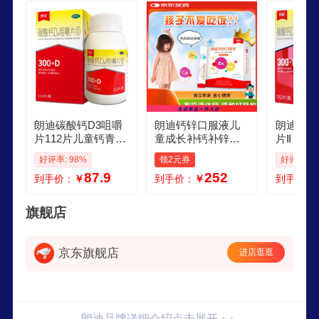
已通过BFDA组织的GMP证。
朗迪碳酸钙D3咀嚼
朗迪钙锌口服液儿
朗迪 碳
片112片儿童钙青少
童成长补钙补锌宝
片Ⅱ 11
年钙片3618岁补钙
宝液体钙片萄葡糖
老年孕妇
好评率: 98%
领2元券
好评率: 9
咀嚼片含维生素助
酸锌钙口溶液 钙锌
儿童补钙
87.9
252
到手价：
￥
到手价：
￥
到手价：
力成长发育长高儿
口服液共 90支3盒
防治骨质
童钙片
装
旗舰店
京东旗舰店
进店逛逛
朗迪品牌详细介绍点击展开