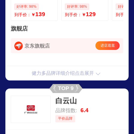
营养180片青少年补
儿童牛乳钙高钙片6
钙 钙片 
好评率: 98%
好评率: 98%
好评率: 9
钙片自营
0片成长营养组合
mg片
139
129
到手价：
￥
到手价：
￥
到手价：
旗舰店
京东旗舰店
进店逛逛
健力多品牌详细介绍点击展开
TOP 9
白云山
6.4
品牌指数:
平价品牌