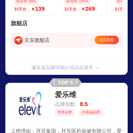
好评率: 99%
好评率: 100%
好评率: 1
钙接骨木莓进口
乳钙接骨木莓
乳钙接骨
139
269
到手价：
￥
到手价：
￥
到手价：
旗舰店
京东旗舰店
进店逛逛
健安喜品牌详细介绍点击展开
TOP 5
爱乐维
8.5
品牌指数:
世界名牌
中高端品牌
上榜理由：拜耳集团，拜耳医药保健有限公司，爱