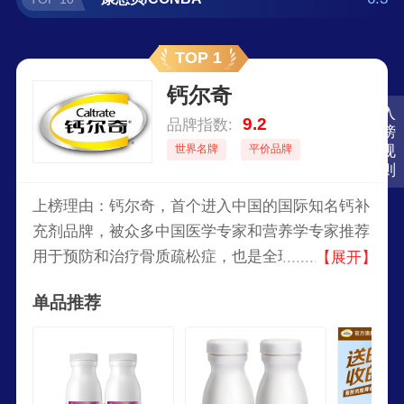
TOP 1
钙尔奇
入
9.2
品牌指数:
榜
世界名牌
平价品牌
规
则
上榜理由：钙尔奇，首个进入中国的国际知名钙补
充剂品牌，被众多中国医学专家和营养学专家推荐
用于预防和治疗骨质疏松症，也是全球医生推荐较
【展开】
多的钙制剂品牌。原惠氏旗下，2009年瑞辉收购惠
单品推荐
氏。