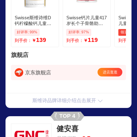
Swisse斯维诗维D
Swisse钙片儿童417
Swiss
钙柠檬酸钙儿童成
岁长个子骨骼助发
儿童241
人男女性老人补钙
育钙片青少年1117
补钙含维
好评率: 99%
好评率: 97%
领10元券
维生素D3钙片 VD
岁补钙 基础款 小颗
钙 升级K
139
119
到手价：
￥
到手价：
￥
到手价：
钙 90粒1瓶 温和补
粒款 418岁 300粒1
瓶 临期特
钙
瓶
10
旗舰店
京东旗舰店
进店逛逛
斯维诗品牌详细介绍点击展开
TOP 4
健安喜