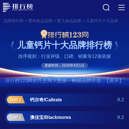
>
>
>
品牌排行榜
婴幼食品品牌
婴儿食品品牌
儿童钙片十大品牌排行榜
儿童钙片十大品牌排行榜
排序规则：行业评级、口碑、销量等12项依据
更新时间：2026年4月1日
排行榜123网依托全网大数据，根据品牌价值、
【展开】
口碑评价等多项指数评选出了儿童钙片十大品
牌排行榜,前十名分别是钙尔奇/Caltrate、澳佳
9.2
钙尔奇/Caltrate
TOP 1
宝/Blackmores、斯维诗/swisse、健安
喜/GNC、爱乐维、朗迪、汤臣倍健、健力
9.2
澳佳宝/Blackmores
TOP 2
多/KEYLID、白云山、康恩贝/CONBA。如果您