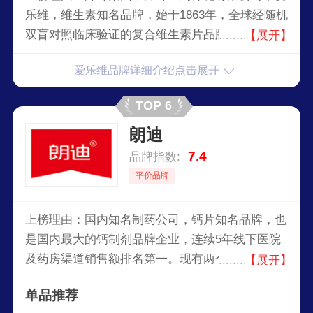
乐维，维生素知名品牌，始于1863年，全球经随机
双盲对照临床验证的复合维生素片品牌，世界500
【展开】
强企业，世界上较大的医药保健及化工集团之一。
爱乐维品牌详细介绍点击展开
TOP 6
朗迪
7.4
品牌指数:
平价品牌
上榜理由：国内知名制药公司，钙片知名品牌，也
是国内最大的钙制剂品牌企业，连续5年线下医院
及药房渠道销售额排名第一。现有两个生产基地，
【展开】
配有国内最先进的制粒、干燥、混合、压片、包装
单品推荐
等片剂、硬胶囊剂、颗粒剂及软胶囊剂生产线，均