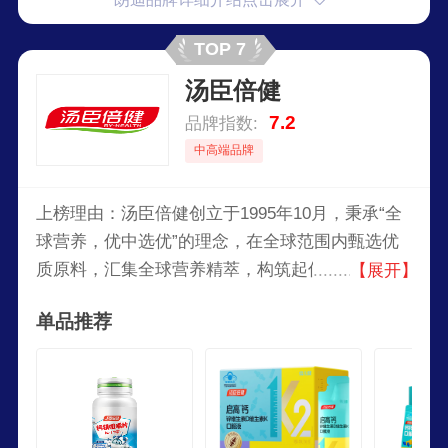
TOP 7
汤臣倍健
7.2
品牌指数:
中高端品牌
上榜理由：汤臣倍健创立于1995年10月，秉承“全
球营养，优中选优”的理念，在全球范围内甄选优
质原料，汇集全球营养精萃，构筑起优中选优的营
【展开】
养品联合国。建立起全面、科学的膳食补充体系，
单品推荐
包括：蛋白质、维生素、矿物质、天然动植物提取
物及其它功能性膳食补充食品。