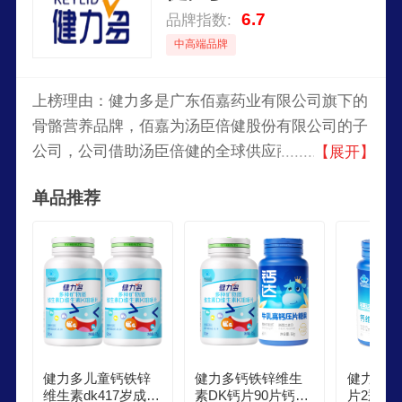
6.7
品牌指数:
中高端品牌
上榜理由：健力多是广东佰嘉药业有限公司旗下的
骨骼营养品牌，佰嘉为汤臣倍健股份有限公司的子
公司，公司借助汤臣倍健的全球供应商资源，给消
【展开】
费者提供创新科技的优势单品。汤臣倍健创立于
单品推荐
1995年10月，2002年系统地将膳食营养补充剂引
入中国非直销领域。
健力多儿童钙铁锌
健力多钙铁锌维生
健力多钙
维生素dk417岁成长
素DK钙片90片钙达
片2瓶 