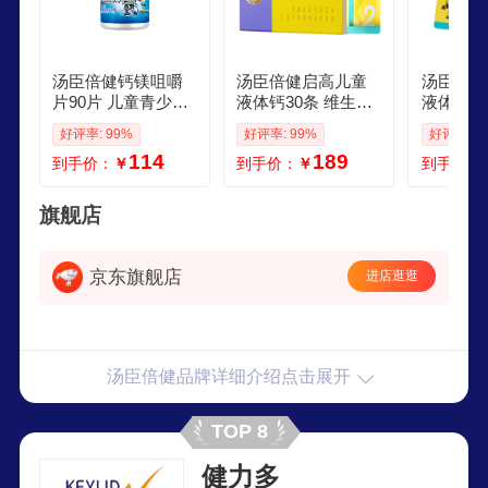
汤臣倍健钙镁咀嚼
汤臣倍健启高儿童
汤臣倍健
片90片 儿童青少年
液体钙30条 维生素
液体钙口
钙片 助力成长长高
k2 d3儿童青少年41
青少年学
好评率: 99%
好评率: 99%
好评率: 9
发育417岁
7岁补钙 儿童钙片
成长高钙
114
189
到手价：
￥
到手价：
￥
到手价：
旗舰店
京东旗舰店
进店逛逛
汤臣倍健品牌详细介绍点击展开
TOP 8
健力多