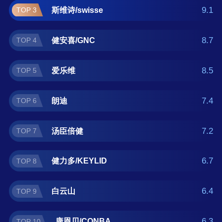
正在查找儿童钙片什么牌子好？那么本儿童钙
9.1
斯维诗/swisse
TOP 3
片十大品牌榜单可供您作为选购参考，我们致
力于用最真实的用户数据推荐口碑最好的儿童
8.7
健安喜/GNC
TOP 4
钙片品牌，让您选得放心。(榜单每月更新一次)
8.5
爱乐维
TOP 5
7.4
朗迪
TOP 6
7.2
汤臣倍健
TOP 7
6.7
健力多/KEYLID
TOP 8
6.4
白云山
TOP 9
6.3
康恩贝/CONBA
TOP 10