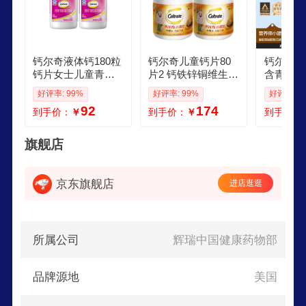
钙尔奇液体钙180粒
钙尔奇儿童钙片80
钙尔奇钙
钙片女士儿童青少
片2 钙铁锌铜维生素
含青少年
年成人补钙 柠檬酸
D3 儿童补钙成长钙
儿童补钙
好评率: 99%
好评率: 99%
好评率: 9
钙维生素D软胶囊
咀嚼片410岁
骨质疏松
92
174
到手价：
￥
到手价：
￥
到手价：
100粒2
旗舰店
京东旗舰店
进店逛逛
所属公司
辉瑞中国健康药物部
品牌源地
美国