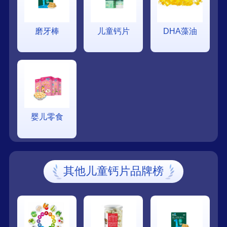
磨牙棒
儿童钙片
DHA藻油
婴儿零食
其他儿童钙片品牌榜