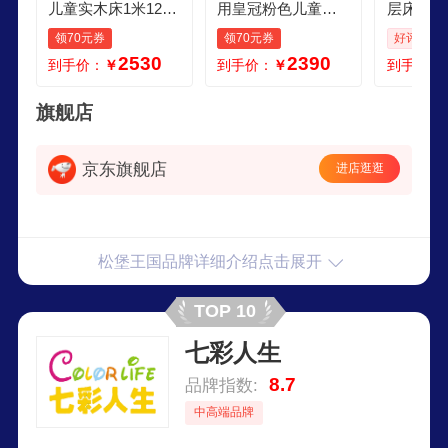
儿童实木床1米12米
用皇冠粉色儿童公
层床小户
135米家用15米实木
主床小户型轻奢真
低床松木
领70元券
领70元券
好评率: 1
儿童床 小熊单床 10
皮抽屉女孩卧室单
童上下床
2530
2390
到手价：
￥
到手价：
￥
到手价：
00mm2000mm
人床 单床 颜色备注
上100下
1200mm1900mm不
屉
带
旗舰店
京东旗舰店
进店逛逛
松堡王国品牌详细介绍点击展开
TOP 10
七彩人生
8.7
品牌指数:
中高端品牌