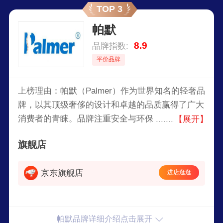
TOP 3
帕默
8.9
品牌指数:
平价品牌
上榜理由：帕默（Palmer）作为世界知名的轻奢品
牌，以其顶级奢侈的设计和卓越的品质赢得了广大
消费者的青睐。品牌注重安全与环保，所有儿童家
【展开】
具均采用无毒无害的材料，确保孩子的健康成长。
旗舰店
独特的设计风格结合现代美学，既满足了孩子们的
天真烂漫，又兼顾了家长们对高品质生活的追求。
京东旗舰店
进店逛逛
帕默品牌详细介绍点击展开