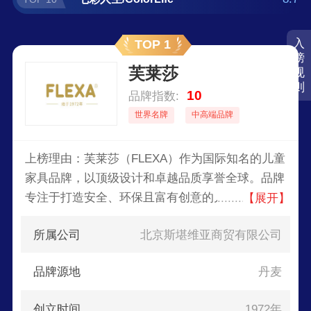
入
TOP 1
榜
芙莱莎
规
则
10
品牌指数:
世界名牌
中高端品牌
上榜理由：芙莱莎（FLEXA）作为国际知名的儿童
家具品牌，以顶级设计和卓越品质享誉全球。品牌
专注于打造安全、环保且富有创意的儿童家居环
【展开】
境，所有产品均采用天然实木，经过严格的质量控
所属公司
北京斯堪维亚商贸有限公司
制，确保无毒无害。其创新设计不仅注重功能性，
更强调多样性与可变性，可以满足不同年龄段儿童
品牌源地
丹麦
的需求。FLEXA的家具不仅美观实用，还通过模块
化设计提供了无限可能，让孩子们拥有个性化成长
创立时间
1972年