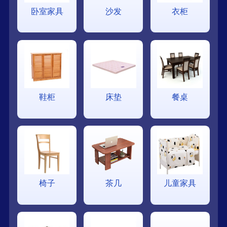
卧室家具
沙发
衣柜
鞋柜
床垫
餐桌
椅子
茶几
儿童家具