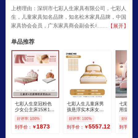
上榜理由：深圳市七彩人生家具有限公司，七彩人
生，儿童家具知名品牌，知名松木家具品牌，中国
家具协会会员，广东家具商会副会长单位，深圳家
【展开】
具协会常务副会长单位，《儿童家具通用技术条
单品推荐
件》起草单位之一，亚洲较大的青少年儿童家具生
产基地之一。
七彩人生皇冠粉色
七彩人生儿童床男
七彩人生
少女公主床15米135
孩悬浮实木床女孩2
用皇冠粉
米男孩女孩简约小
025卧室儿童房软包
主床小户
好评率: 100%
好评率: 100%
好评率: 1
户型实木单人床 儿
新型儿童床 升级版
皮抽屉女
1873
5557.12
到手价：
￥
到手价：
￥
到手价：
童床椰棕床垫8cm 1
单床 1200mm2000
人床 单
000mm2000mm
mm
1200mm