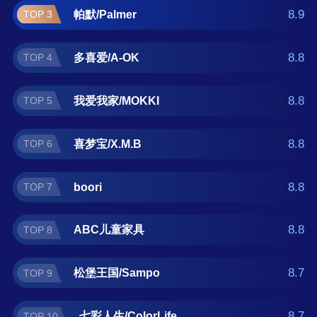
如果您正在查找儿童家具什么牌子好？那么本
8.9
帕默/Palmer
TOP 3
儿童家具十大品牌榜单可供您作为选购参考，
我们致力于用最真实的用户数据推荐口碑最好
8.8
多喜爱/A-OK
TOP 4
的儿童家具品牌，让您选得放心。(榜单每月更
新一次)
8.8
我爱我家/MOKKI
TOP 5
8.8
喜梦宝/X.M.B
TOP 6
8.8
boori
TOP 7
8.8
ABC儿童家具
TOP 8
8.7
松堡王国/Sampo
TOP 9
8.7
七彩人生/ColorLife
TOP 10