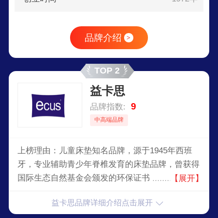
空间。选择FLEXA，意味着您选择了安全、环保与
高品质，为孩子创造一个舒适、快乐、富有启发性
的生活空间。
品牌介绍
>
TOP 2
益卡思
9
品牌指数:
中高端品牌
上榜理由：儿童床垫知名品牌，源于1945年西班
牙，专业辅助青少年脊椎发育的床垫品牌，曾获得
国际生态自然基金会颁发的环保证书，专业从事生
【展开】
产与销售医用器械和医用床具的高端科技企业。
益卡思品牌详细介绍点击展开