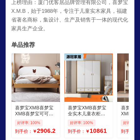
上榜理由：厦门优客居品牌管理有限公司，喜梦宝
X.M.B，始于1988年，专注于儿童实木家具，福建
省著名商标，集设计、生产及销售于一体的现代化
家具生产企业。
单品推荐
喜梦宝XMB喜梦宝
喜梦宝XMB喜梦宝
喜梦宝X
XMB喜梦宝可可熊
全实木儿童衣柜家
XMB喜
全实木床现代简约
用卧室收纳柜组合
上下床轻
好评率: 100%
好评率: 100%
好评率: 1
女孩男孩可升降床
衣橱储物柜简约大
床上下铺
2906.2
10861
到手价：
￥
到手价：
￥
到手价：
板小熊 儿童床 1200
白系列 衣柜 2门整
床小户 
mm1900mm
装
1000mm