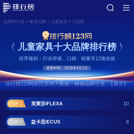
>
>
品牌排行榜
家具品牌
儿童家具十大品牌排行榜
儿童家具十大品牌排行榜
排序规则：行业评级、口碑、销量等12项依据
更新时间：2026年4月1日
排行榜123网依托全网大数据，根据品牌价值、
【展开】
口碑评价等多项指数评选出了儿童家具十大品
牌排行榜,前十名分别是芙莱莎/FLEXA、益卡
10
芙莱莎/FLEXA
TOP 1
思/ECUS、帕默/Palmer、多喜爱/A-OK、我爱
我家/MOKKI、喜梦宝/X.M.B、boori、ABC儿童
9
益卡思/ECUS
TOP 2
家具、松堡王国/Sampo、七彩人生/ColorLife。