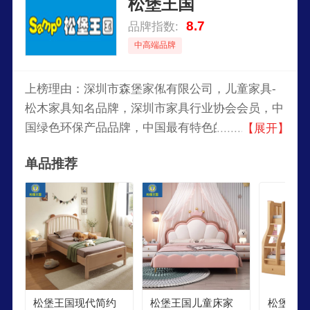
松堡王国
8.7
品牌指数:
中高端品牌
上榜理由：深圳市森堡家俬有限公司，儿童家具-
松木家具知名品牌，深圳市家具行业协会会员，中
国绿色环保产品品牌，中国最有特色的民营家具企
【展开】
业之一，中国较大的儿童松木家具生产企业之一，
单品推荐
产品遍布全国并远销海外。
松堡王国现代简约
松堡王国儿童床家
松堡王国