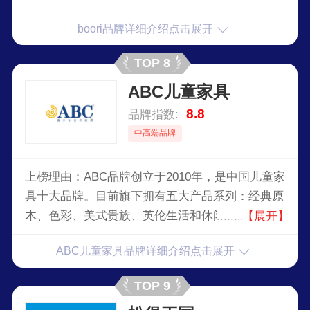
儿童床、学习桌椅、衣柜等儿童与青少年家具。
boori品牌详细介绍点击展开
TOP 8
ABC儿童家具
8.8
品牌指数:
中高端品牌
上榜理由：ABC品牌创立于2010年，是中国儿童家
具十大品牌。目前旗下拥有五大产品系列：经典原
木、色彩、美式贵族、英伦生活和休闲美学，涵盖
【展开】
儿童家居全品类风格。ABC崇尚环保，渴望自然，
ABC儿童家具品牌详细介绍点击展开
与国际顶级供应商合作，从源头把控产品品质与设
计，为孩子打造一个安全环保的居家成长空间。
TOP 9
ABC陪伴孩子健康成长！