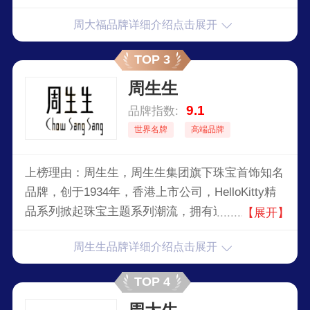
石商，集原料采购、生产设计、零售服务于一体的
周大福品牌详细介绍点击展开
综合性经营企业。
TOP 3
周生生
9.1
品牌指数:
世界名牌
高端品牌
上榜理由：周生生，周生生集团旗下珠宝首饰知名
品牌，创于1934年，香港上市公司，HelloKitty精
品系列掀起珠宝主题系列潮流，拥有迪士尼饰品专
【展开】
利权，八心八箭爱钻系列和diamondinmotion为其
周生生品牌详细介绍点击展开
热销品。
TOP 4