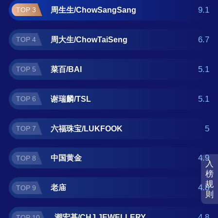
中国黄金、老庙、潮宏基/CHJ JEWELLERY。
9.1
周生生/ChowSangSang
TOP 3
如果您正在查找翡翠手镯什么牌子好？那么本
翡翠手镯十大品牌榜单可供您作为选购参考，
6.7
周大生/ChowTaiSeng
TOP 4
我们致力于用最真实的用户数据推荐口碑最好
的翡翠手镯品牌，让您选得放心。(榜单每月更
新一次)
5.1
菜百/BAI
TOP 5
5.1
谢瑞麟/TSL
TOP 6
5
六福珠宝/LUKFOOK
TOP 7
4.9
中国黄金
TOP 8
入
榜
规
4.8
老庙
TOP 9
则
4.8
潮宏基/CHJ JEWELLERY
TOP 10