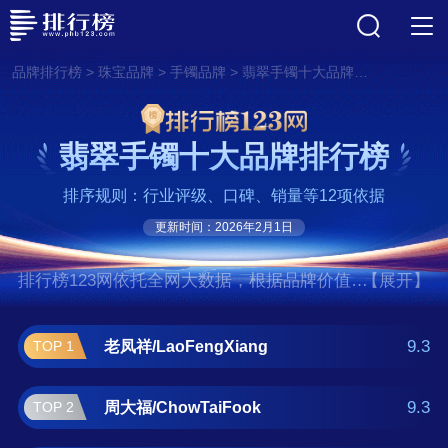
>
>
>
品牌排行榜
珠宝品牌
手镯品牌
翡翠手镯十大品牌排行榜
翡翠手镯十大品牌排行榜
排序规则：行业评级、口碑、销量等12项依据
更新时间：2026年2月1日
排行榜123网依托全网大数据，根据品牌价值、
【展开】
口碑评价等多项指数评选出了翡翠手镯十大品
牌排行榜,前十名分别是老凤
9.3
老凤祥/LaoFengXiang
TOP 1
祥/LaoFengXiang、周大福/ChowTaiFook、周生
生/ChowSangSang、周大生/ChowTaiSeng、菜
9.3
周大福/ChowTaiFook
TOP 2
百/BAI、谢瑞麟/TSL、六福珠宝/LUKFOOK、