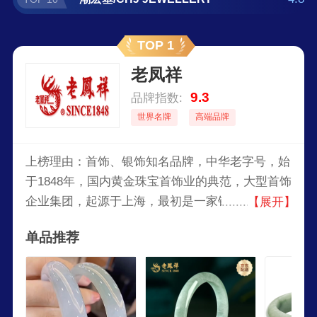
TOP 1
老凤祥
9.3
品牌指数:
世界名牌
高端品牌
上榜理由：首饰、银饰知名品牌，中华老字号，始
于1848年，国内黄金珠宝首饰业的典范，大型首饰
企业集团，起源于上海，最初是一家银楼，经过多
【展开】
次变迁和发展，已成为中国首饰业历史最悠久、规
单品推荐
模最大的企业之一。