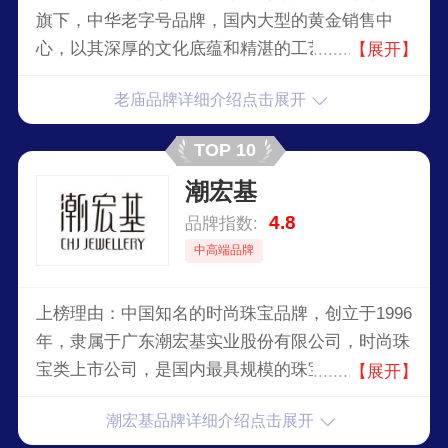
旗下，中华老字号品牌，国内大型的黄金销售中
心，以其深厚的文化底蕴和精湛的工艺技术，成为
【展开】
了享誉全国的珠宝品牌。产品线丰富，包括金条、
老庙品牌详细介绍点击展开
金币、项链、手链、戒指、吊坠等各种款式，满足
不同消费者的需求。
TOP 10
潮宏基
4.8
品牌指数:
中高端品牌
上榜理由：中国知名的时尚珠宝品牌，创立于1996
年，隶属于广东潮宏基实业股份有限公司，时尚珠
宝类上市公司，是国内最具规模的珠宝企业之一。
【展开】
终专注于自主创新以提供设计独特、款式丰富及品
潮宏基品牌详细介绍点击展开
质优良的时尚珠宝首饰，满足现代女性更好的表达