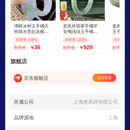
溥畔冰种玉手镯天
老凤祥翡翠手镯平
老凤祥翡
然晴水贵妃冰糯种
安镯浅绿玉手镯缅
玉手镯糯
翡翠手镯女款处理
甸糯种手镯送女友
镯天然a
好评率: 100%
好评率: 100%
好评率: 1
正圈油青飘花镯 圈
生日礼物女神节礼
日礼物女
36
929
到手价：
￥
到手价：
￥
到手价：
口5354mm老凤祥
物 60圈口翡翠手镯
翡翠手镯
礼盒 56
旗舰店
京东旗舰店
进店逛逛
所属公司
上海老凤祥有限公司
品牌源地
上海