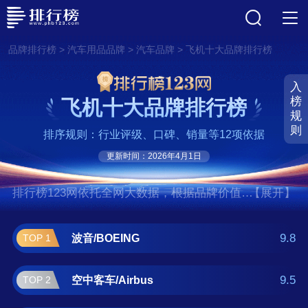
>
>
>
品牌排行榜
汽车用品品牌
汽车品牌
飞机十大品牌排行榜
入
榜
飞机十大品牌排行榜
规
则
排序规则：行业评级、口碑、销量等12项依据
更新时间：2026年4月1日
排行榜123网依托全网大数据，根据品牌价值、
【展开】
口碑评价等多项指数评选出了飞机十大品牌排
行榜,前十名分别是波音/BOEING、空中客
9.8
波音/BOEING
TOP 1
车/Airbus、达索航空、罗尔斯·罗伊斯/Rolls-
Royce、湾流/Gulfstream、达索猎
9.5
空中客车/Airbus
TOP 2
鹰/Dassault、通用动力、庞巴迪/Bombardier、