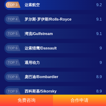
西科斯基/Sikorsky、巴西航空/Embraer。如果
9.2
达索航空
TOP 3
您正在查找飞机什么牌子好？那么本飞机十大
品牌榜单可供您作为选购参考，我们致力于用
9.1
罗尔斯·罗伊斯/Rolls-Royce
TOP 4
最真实的用户数据推荐口碑最好的飞机品牌，
让您选得放心。(榜单每月更新一次)
9.1
湾流/Gulfstream
TOP 5
9
达索猎鹰/Dassault
TOP 6
9
通用动力
TOP 7
8.9
庞巴迪/Bombardier
TOP 8
8.9
西科斯基/Sikorsky
TOP 9
免费咨询
合作申请
8.6
巴西航空/Embraer
TOP 10