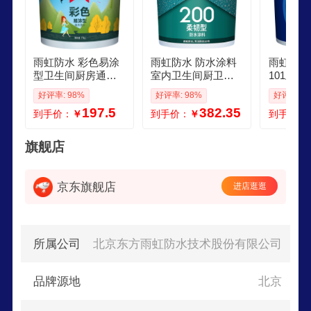
雨虹防水 彩色易涂
雨虹防水 防水涂料
雨虹防水
型卫生间厨房通用
室内卫生间厨卫墙
101卫
墙面防水材料 彩色1
地通用柔韧型补漏
G102
好评率: 98%
好评率: 98%
好评率: 9
7kg
防漏防水材料通用
通用G1
197.5
382.35
到手价：
￥
到手价：
￥
到手价：
型 200金标柔韧地
G102
面专用 18kg 桶送滚
18kg 
筒刷堵漏宝聚酯布
旗舰店
京东旗舰店
进店逛逛
所属公司
北京东方雨虹防水技术股份有限公司
品牌源地
北京