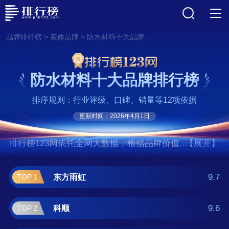
>
>
品牌排行榜
装修品牌
防水材料十大品牌排行榜
防水材料十大品牌排行榜
排序规则：行业评级、口碑、销量等12项依据
更新时间：2026年4月1日
排行榜123网依托全网大数据，根据品牌价值、
【展开】
口碑评价等多项指数评选出了防水材料十大品
牌排行榜,前十名分别是东方雨虹、科顺、西
9.7
东方雨虹
TOP 1
卡/Sika、立邦/NIPPON、马贝/MAPEI、宣
伟/SherwinWilliams、PPG工业、多乐
9.6
科顺
TOP 2
士/DULUX、佐敦/JOTUN、金雨王。如果您正