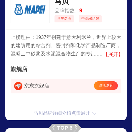
马贝
9
品牌指数:
世界名牌
中高端品牌
上榜理由：1937年创建于意大利米兰，世界上较大
的建筑用的粘合剂、密封剂和化学产品制造厂商，
混凝士中砂浆及水泥混合物生产的专家。贝专门从
【展开】
事建筑行业化学产品的研发和生产，于全球五大洲
旗舰店
32个国家和地区设立了80多所子公司。
京东旗舰店
进店逛逛
马贝品牌详细介绍点击展开
TOP 6