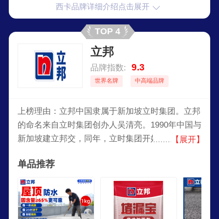
西卡品牌详细介绍点击展开
TOP 4
立邦
9.3
品牌指数:
世界名牌
中高端品牌
上榜理由：立邦中国隶属于新加坡立时集团。立邦
的命名来自立时集团创办人吴清亮。1990年中国与
新加坡建立邦交，同年，立时集团开始筹划进入中
【展开】
国，1992年正式进入中国，“立邦”名字就是由“建
单品推荐
立邦交”而来的，涵义是开启美好的中国与立邦的
友谊。立邦，见证了中国涂料工业的蓬勃发展以及
中国改革开放20多年经济与社会的飞跃成长，成长
茁壮至中国涂料行业的著名品牌。