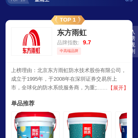
TOP 1
东方雨虹
入
榜
9.7
品牌指数:
规
则
中高端品牌
上榜理由：北京东方雨虹防水技术股份有限公司，
成立于1995年，于2008年在深圳证券交易所上
市，全球化的防水系统服务商，为重大基础设施建
【展开】
设、工业建筑和民用、商用建筑提供高品质、完备
单品推荐
的防水系统解决方案。以主营防水业务为核心延伸
上下游及相关产业链，业务领域涉及建筑防水、节
能保温、民用建材、非织造布、建筑涂料、建筑修
缮、特种砂浆、建筑粉​。