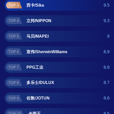
在查找防水材料什么牌子好？那么本防水材料
9.5
西卡/Sika
TOP 3
十大品牌榜单可供您作为选购参考，我们致力
于用最真实的用户数据推荐口碑最好的防水材
9.3
立邦/NIPPON
TOP 4
料品牌，让您选得放心。(榜单每月更新一次)
9
马贝/MAPEI
TOP 5
8.9
宣伟/SherwinWilliams
TOP 6
8.8
PPG工业
TOP 7
8.7
多乐士/DULUX
TOP 8
8.6
佐敦/JOTUN
TOP 9
8.5
金雨王
TOP 10