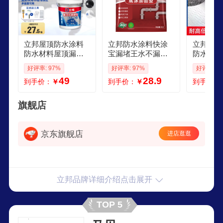
立邦屋顶防水涂料
立邦防水涂料快涂
立邦防水
防水材料屋顶漏水
宝漏堵王水不漏速
防水材料
房顶漏水耐高温防
干水泥卫生间防水
补水管修
好评率: 97%
好评率: 97%
好评率: 1
晒防冻补漏王 以下
材料止漏灰色 4kg
强力防漏
49
28.9
到手价：
￥
到手价：
￥
到手价：
为大面积涂刷 桶
立邦底涂加固型堵
高粘防水1
漏宝小刮板
卷
旗舰店
京东旗舰店
进店逛逛
立邦品牌详细介绍点击展开
TOP 5