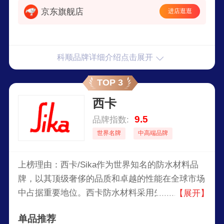
京东旗舰店
进店逛逛
科顺品牌详细介绍点击展开
TOP 3
西卡
9.5
品牌指数:
世界名牌
中高端品牌
上榜理由：西卡/Sika作为世界知名的防水材料品
牌，以其顶级奢侈的品质和卓越的性能在全球市场
中占据重要地位。西卡防水材料采用先进的科技和
【展开】
优质的原材料，确保产品具有卓越的耐久性和可靠
单品推荐
性。其独特的配方和创新的设计，使得西卡防水材