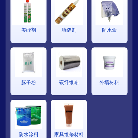
美缝剂
填缝剂
防水盒
腻子粉
碳纤维布
外墙材料
防水涂料
家具维修材料