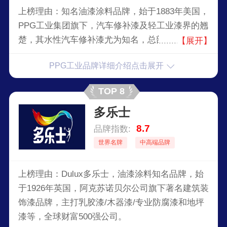
上榜理由：知名油漆涂料品牌，始于1883年美国，
PPG工业集团旗下，汽车修补漆及轻工业漆界的翘
楚，其水性汽车修补漆尤为知名，总部设在美国匹
【展开】
兹堡市，美国财富500强企业，在全球近70个国家
PPG工业品牌详细介绍点击展开
设有生产基地及附属机构。2013年公司全球销售额
151亿美金，连续多年被《财富》杂志评为全球最
TOP 8
受称羡的化学品公司。
多乐士
8.7
品牌指数:
世界名牌
中高端品牌
上榜理由：Dulux多乐士，油漆涂料知名品牌，始
于1926年英国，阿克苏诺贝尔公司旗下著名建筑装
饰漆品牌，主打乳胶漆/木器漆/专业防腐漆和地坪
漆等，全球财富500强公司。