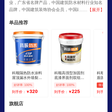
业，广东省名牌产品，中国建筑防水材料行业知名
品牌，中国建筑装饰协会会员，中国建筑防水协会
【展开】
副理事长，国内规模较大的的防水材料专业生产企
单品推荐
业之一。
科顺隔热防水涂料
科顺高强型加固剂
科顺CK
屋顶漏水外墙裂缝
底漆界面剂双组分
盾固10
彩钢瓦外露型防水
防水材料防水胶 灰
结晶型墙
好评率: 100%
好评率: 100%
领15元券
胶防水材料大品牌
色 18kg 323238cm
下室防水
320
225
到手价：
￥
到手价：
￥
到手价：
灰色40斤 约刷20平
广东省内 
方2遍
旗舰店