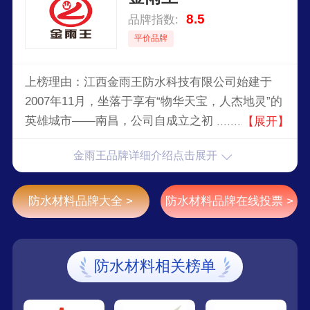
8.5
品牌指数:
平价品牌
上榜理由：江西金雨王防水科技有限公司始建于
2007年11月，坐落于享有“物华天宝，人杰地灵”的
英雄城市——南昌，公司自成立之初，就以为客户
【展开】
提供防水、渗水、漏水问题的系统解决方案为目
金雨王品牌详细介绍点击展开
标，肩负中国防水行业责任。树立世界防水行业标
杆成为企业矢志不渝追逐的梦想。经过近二十年的
积累与沉淀，江西金雨王防水科技有限公司迅速发
防水材料品牌大全 >
防水材料品牌在线投票 >
展成为一家集投资、建筑材料生产销售施工服务咨
询为一体的专业化、规模化的大型集团公司，产品
有防水材料、建筑涂料、干粉砂浆、保温材料等。
防水材料相关榜单