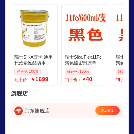
料在各种极端环境下都能提供出色的防水效果。
瑞士SIKA西卡 通用
瑞士Sika Flex11Fc
瑞士Sika 
长效聚氨酯防水涂
聚氨酯密封胶单组
聚氨酯密
料 25kg Sikalastic®
份建筑结构胶耐候
份建筑结
好评率: 100%
好评率: 100%
好评率: 1
619一桶单价6桶起
防水胶 黑色
防水胶 
1699
40
到手价：
￥
到手价：
￥
到手价：
旗舰店
京东旗舰店
进店逛逛