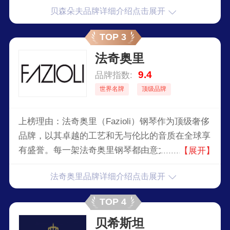
贝森朵夫品牌详细介绍点击展开
Bösendorfer钢琴独特的设计和高质量的制作工艺
使其在全球音乐界享有盛誉。
TOP 3
法奇奥里
9.4
品牌指数:
世界名牌
顶级品牌
上榜理由：法奇奥里（Fazioli）钢琴作为顶级奢侈
品牌，以其卓越的工艺和无与伦比的音质在全球享
有盛誉。每一架法奇奥里钢琴都由意大利工匠手工
【展开】
制作，选用最优质的材料，确保每一个音符都完美
法奇奥里品牌详细介绍点击展开
呈现。其独特的设计和精湛的工艺使其成为音乐会
和专业演奏者的首选。
TOP 4
贝希斯坦