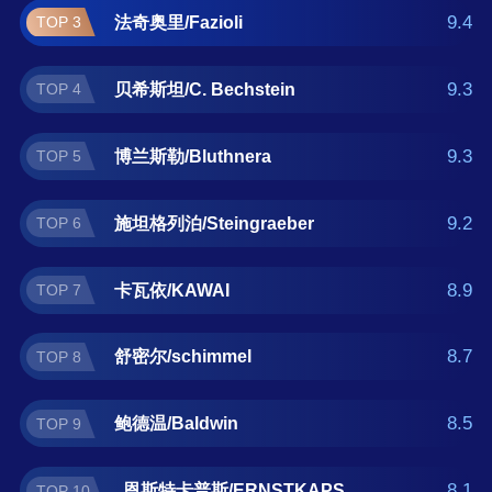
尔/schimmel、鲍德温/Baldwin、恩斯特卡普
9.4
法奇奥里/Fazioli
TOP 3
斯/ERNSTKAPS。如果您正在查找钢琴什么牌
子好？那么本钢琴十大品牌榜单可供您作为选
9.3
贝希斯坦/C. Bechstein
TOP 4
购参考，我们致力于用最真实的用户数据推荐
口碑最好的钢琴品牌，让您选得放心。(榜单每
月更新一次)
9.3
博兰斯勒/Bluthnera
TOP 5
9.2
施坦格列泊/Steingraeber
TOP 6
8.9
卡瓦依/KAWAI
TOP 7
8.7
舒密尔/schimmel
TOP 8
8.5
鲍德温/Baldwin
TOP 9
8.1
恩斯特卡普斯/ERNSTKAPS
TOP 10