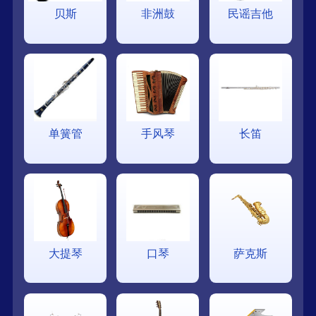
贝斯
非洲鼓
民谣吉他
单簧管
手风琴
长笛
大提琴
口琴
萨克斯