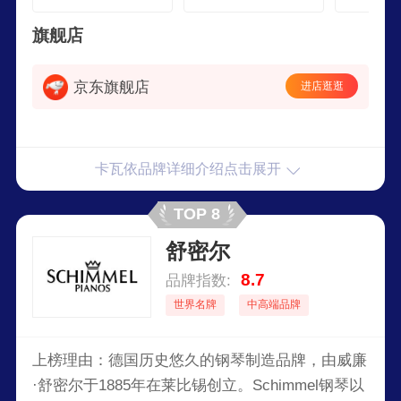
时尚白全
包
旗舰店
京东旗舰店
进店逛逛
卡瓦依品牌详细介绍点击展开
TOP 8
舒密尔
8.7
品牌指数:
世界名牌
中高端品牌
上榜理由：德国历史悠久的钢琴制造品牌，由威廉
·舒密尔于1885年在莱比锡创立。Schimmel钢琴以