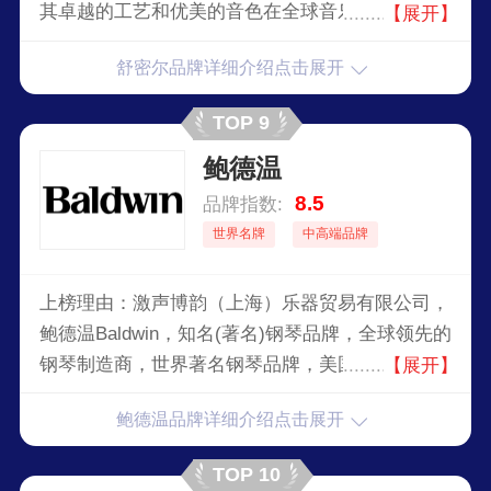
其卓越的工艺和优美的音色在全球音乐界享有盛
【展开】
誉。如今，Schimmel由Schimmel家族的第四代成
舒密尔品牌详细介绍点击展开
员管理，继续秉承创始人的质量与创新理念。
TOP 9
鲍德温
8.5
品牌指数:
世界名牌
中高端品牌
上榜理由：激声博韵（上海）乐器贸易有限公司，
鲍德温Baldwin，知名(著名)钢琴品牌，全球领先的
钢琴制造商，世界著名钢琴品牌，美国中西部较大
【展开】
的钢琴零售商之一，美国销量最多的钢琴制造商之
鲍德温品牌详细介绍点击展开
一。
TOP 10