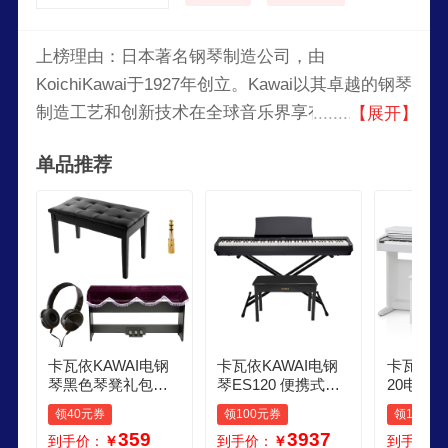
上榜理由：日本著名钢琴制造公司，由
KoichiKawai于1927年创立。Kawai以其卓越的钢琴
制造工艺和创新技术在全球音乐界享有盛誉。该公
【展开】
司生产各种类型的钢琴，包括三角钢琴、立式钢琴
单品推荐
和数字钢琴，以满足不同演奏者的需求。
卡瓦依KAWAI电钢
卡瓦依KAWAI电钢
卡瓦依KA
琴黑色琴凳礼包非K
琴ES120 便携式卡
20电钢
AWAI品牌
哇伊88键重锤键盘
8键盘立
领40元券
领100元券
领100元
成人儿童数码钢琴X
卡哇伊专
359
3937
到手价：
￥
到手价：
￥
到手价：
架礼包
用乐器 K