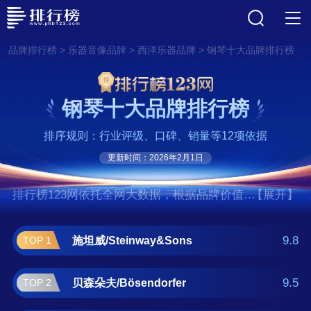
>
>
>
品牌排行榜
乐器音像品牌
西洋乐器品牌
钢琴十大品牌排行榜
钢琴十大品牌排行榜
排序规则：行业评级、口碑、销量等12项依据
更新时间：2026年2月1日
排行榜123网依托全网大数据，根据品牌价值、
【展开】
口碑评价等多项指数评选出了钢琴十大品牌排
行榜,前十名分别是施坦威/Steinway&Sons、贝
9.8
施坦威/Steinway&Sons
TOP 1
森朵夫/Bösendorfer、法奇奥里/Fazioli、贝希
斯坦/C. Bechstein、博兰斯勒/Bluthnera、施坦
9.5
贝森朵夫/Bösendorfer
TOP 2
格列泊/Steingraeber、卡瓦依/KAWAI、舒密