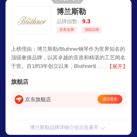
博兰斯勒
9.3
品牌指数:
世界名牌
顶级品牌
上榜理由：博兰斯勒/Bluthner钢琴作为世界知名的
顶级奢侈品牌，以其卓越的音质和精湛的工艺闻名
于世。自1853年创立以来，Bluthner钢琴一直以其
【展开】
独特的“Aliquot”共鸣系统和手工制作的高品质音板
旗舰店
而备受推崇。这些创新技术不仅赋予了钢琴丰富而
温暖的音色，还确保了每一台钢琴的独特性和卓越
京东旗舰店
进店逛逛
表现。Bluthner钢琴的设计融合了经典与现代美
学，适合各种高端场合和音乐会使用。
博兰斯勒品牌详细介绍点击展开