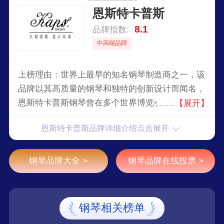
恩斯特卡普斯
8.1
品牌指数:
中高端品牌
上榜理由：世界上最早的知名钢琴制造商之一，该
品牌以其高质量的钢琴和独特的创新设计而闻名，
恩斯特卡普斯钢琴曾在多个世界博览会上展出，包
【展开】
括1876年的费城世界博览会。ErnstKaps在1879年
恩斯特卡普斯品牌详细介绍点击展开
被瑞典皇家音乐学院授予荣誉会员称号，进一步巩
固了其在国际音乐界的地位。
钢琴品牌大全 >
钢琴品牌在线投票 >
钢琴相关榜单