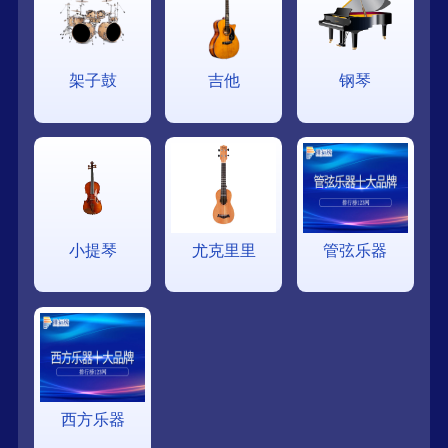
架子鼓
吉他
钢琴
小提琴
尤克里里
管弦乐器
西方乐器