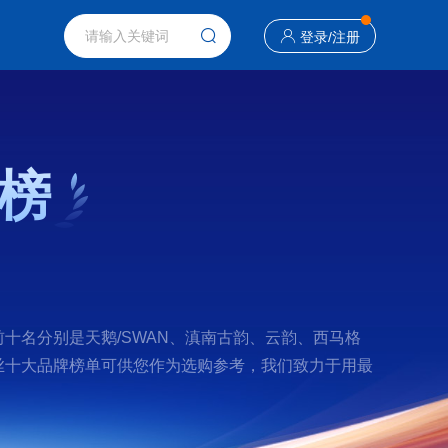
登录
/
注册
榜
十名分别是天鹅/SWAN、滇南古韵、云韵、西马格
芦丝十大品牌榜单可供您作为选购参考，我们致力于用最