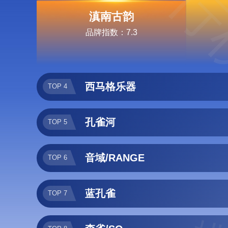
排行
滇南古韵
品牌指数：7.3
西马格乐器
TOP 4
孔雀河
TOP 5
音域/RANGE
TOP 6
蓝孔雀
TOP 7