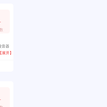
1
数
校音器
校、琴
【展开】
1