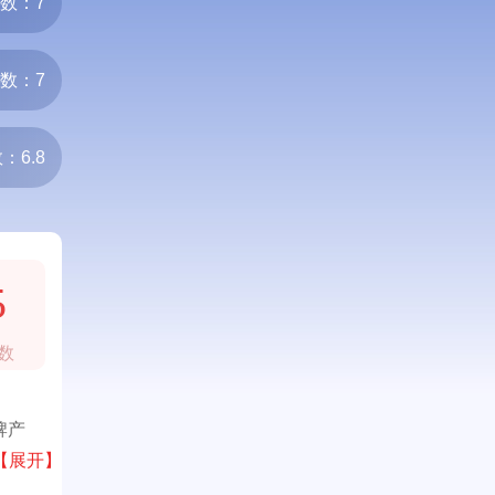
数：7
数：7
：6.8
5
数
牌产
【展开】