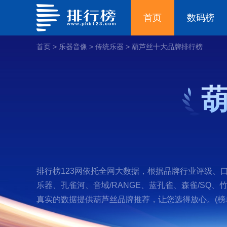
首页
数码榜
首页
>
乐器音像
>
传统乐器
>
葫芦丝十大品牌排行榜
排行榜123网依托全网大数据，根据品牌行业评级、
乐器、孔雀河、音域/RANGE、蓝孔雀、森雀/S
真实的数据提供葫芦丝品牌推荐，让您选得放心。(榜