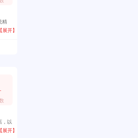
数
统精
葫芦丝
【展开】
1
数
店，以
”的宗
【展开】