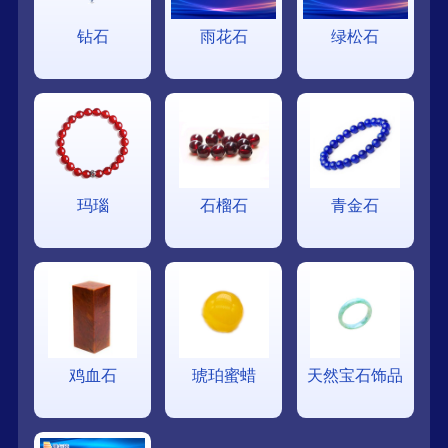
钻石
雨花石
绿松石
玛瑙
石榴石
青金石
鸡血石
琥珀蜜蜡
天然宝石饰品