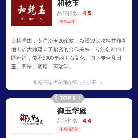
和乾玉
4.5
品牌指数:
平价品牌
上榜理由：专注治玉20余载，新疆源头收料并和各
地玉雕大师建立了紧密的合作关系，专注创新的工
匠精神，传承5000年的玉石文化。旗下专营和田
玉、翡翠、蜜蜡、玛瑙等。
和乾玉品牌详细介绍点击展开
TOP 9
御玉华庭
4.4
品牌指数:
中高端品牌