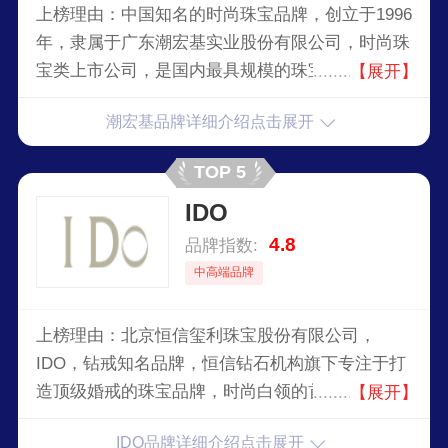
上榜理由：中国知名的时尚珠宝品牌，创立于1996
年，隶属于广东潮宏基实业股份有限公司，时尚珠
宝类上市公司，是国内最具规模的珠宝企业之一。
【展开】
终专注于自主创新以提供设计独特、款式丰富及品
潮宏基品牌详细介绍点击展开
质优良的时尚珠宝首饰，满足现代女性更好的表达
他们当前甚至未来的时尚理念。
TOP 5
IDO
4.8
品牌指数:
中高端品牌
上榜理由：北京恒信玺利珠宝股份有限公司，
IDO，钻戒知名品牌，恒信钻石机构旗下专注于打
造顶级婚戒的珠宝品牌，时尚白领的首选婚戒品
【展开】
牌，中国钻石行业的领航品牌，享誉全球钻石界的
IDO品牌详细介绍点击展开
知名企业。