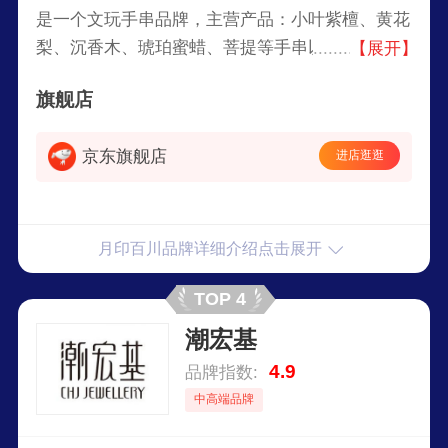
是一个文玩手串品牌，主营产品：小叶紫檀、黄花
梨、沉香木、琥珀蜜蜡、菩提等手串以及各类时尚
【展开】
饰品，致力于为消费者提供集收藏、佩戴、文化传
旗舰店
承于一体的文玩精品。
京东旗舰店
进店逛逛
月印百川品牌详细介绍点击展开
TOP 4
潮宏基
4.9
品牌指数:
中高端品牌