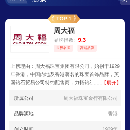
TOP 1
周大福
9.3
品牌指数:
世界名牌
高端品牌
上榜理由：周大福珠宝集团有限公司，始创于1929
年香港，中国内地及香港著名的珠宝首饰品牌，英
国钻石贸易公司特约配售商，力拓钻石公司特选钻
【展开】
石商，集原料采购、生产设计、零售服务于一体的
所属公司
周大福珠宝金行有限公司
综合性经营企业。
品牌源地
香港
创立时间
1929年