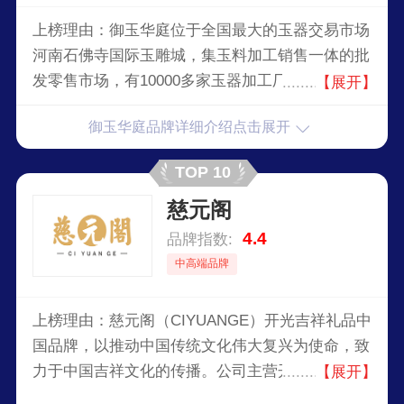
上榜理由：御玉华庭位于全国最大的玉器交易市场
河南石佛寺国际玉雕城，集玉料加工销售一体的批
发零售市场，有10000多家玉器加工厂每天都有各
【展开】
式各样的新品供喜爱玉器的朋友们来选择，造型独
御玉华庭品牌详细介绍点击展开
特款式优美，御玉华庭自有和田玉加工人员，工艺
精湛以及工作一丝不苟的精神迎来了许多爱好者的
TOP 10
赞美，御玉华庭会持续坚持自主创新开发出更多产
慈元阁
品，供喜爱玉石饰品的人士来选择。
4.4
品牌指数:
中高端品牌
上榜理由：慈元阁（CIYUANGE）开光吉祥礼品中
国品牌，以推动中国传统文化伟大复兴为使命，致
力于中国吉祥文化的传播。公司主营开光吉祥礼
【展开】
品，产品包含生肖吉祥礼品、旺财助运吉祥礼品、