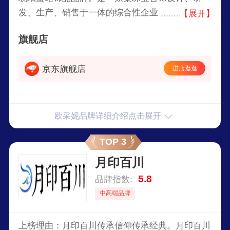
发、生产、销售于一体的综合性企业，产品包含
【展开】
18K金和925银镶嵌各类翡翠、玉石、彩宝、琥珀
旗舰店
蜜蜡、珍珠等一系列产品。
京东旗舰店
进店逛逛
欧采妮品牌详细介绍点击展开
TOP 3
月印百川
5.8
品牌指数:
中高端品牌
上榜理由：月印百川传承信仰传承经典。月印百川