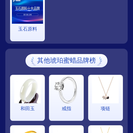
玉石原料
其他琥珀蜜蜡品牌榜
和田玉
戒指
项链