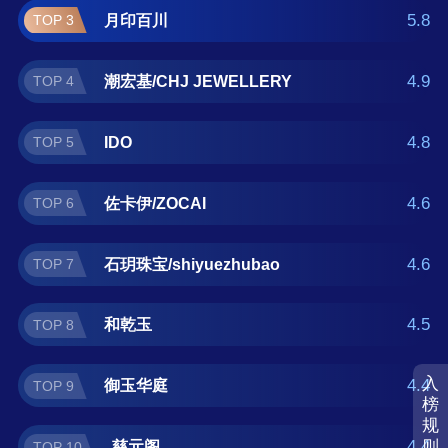
阁。如果您正在查找琥珀蜜蜡什么牌子好？那
5.8
月印百川
TOP 3
么本琥珀蜜蜡十大品牌榜单可供您作为选购参
考，我们致力于用最真实的用户数据推荐口碑
4.9
潮宏基/CHJ JEWELLERY
TOP 4
最好的琥珀蜜蜡品牌，让您选得放心。(榜单每
月更新一次)
4.8
IDO
TOP 5
4.6
佐卡伊/ZOCAI
TOP 6
4.6
石玥珠宝/shiyuezhubao
TOP 7
4.5
和乾玉
TOP 8
入
4.4
御玉华庭
TOP 9
榜
规
则
4.4
慈元阁
TOP 10