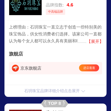
4.6
品牌指数:
中高端品牌
上榜理由：石玥珠宝一直立志于创造一些特别美的
珠宝饰品，供女性消费者们选择。该家公司一直都
认为每个女人都可以永久具有美丽和时尚，坚持为
【展开】
每一个女性带来美丽的初衷，致力于产品的创新与
旗舰店
设计，诉说着女性美的回归。年轻自信即赋予新魅
力。所以说这个品牌的珠宝首饰十分适合当今现在
京东旗舰店
进店逛逛
的年轻奋斗女青年。主营产品：碧玺、石榴石、黑
曜石、南红、朱砂、紫水晶等手串。
石玥珠宝品牌详细介绍点击展开
TOP 8