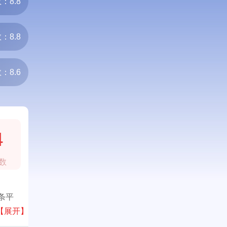
：8.8
：8.8
：8.6
4
数
条平
【展开】