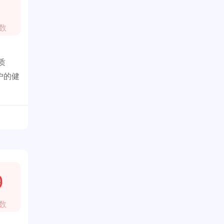
数
质
户的健
9
数