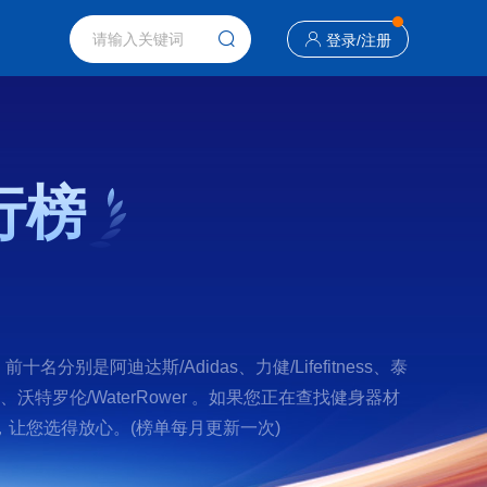
登录
/
注册
行榜
阿迪达斯/Adidas、力健/Lifefitness、泰
OHNSON、沃特罗伦/WaterRower 。如果您正在查找健身器材
让您选得放心。(榜单每月更新一次)