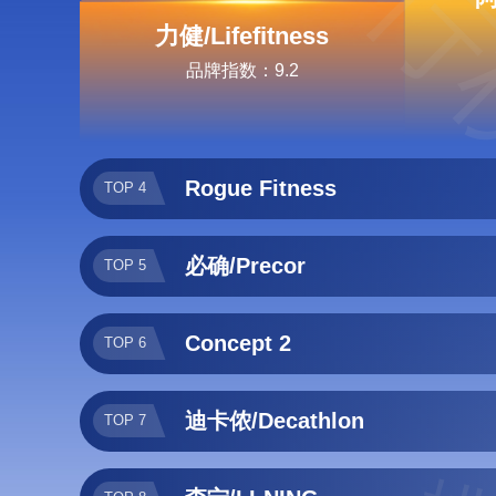
排行
力健/Lifefitness
品牌指数：9.2
Rogue Fitness
TOP 4
必确/Precor
TOP 5
Concept 2
TOP 6
迪卡侬/Decathlon
TOP 7