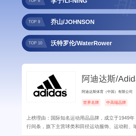
排
李宁/LI-NING
TOP 8
乔山/JOHNSON
TOP 9
沃特罗伦/WaterRower
TOP 10
阿迪达斯/Adid
阿迪达斯体育（中国）有限公司
世界名牌
中高端品牌
上榜理由：国际知名运动用品品牌，成立于1949
行间条，旗下主营球类和田径运动服饰、运动鞋、