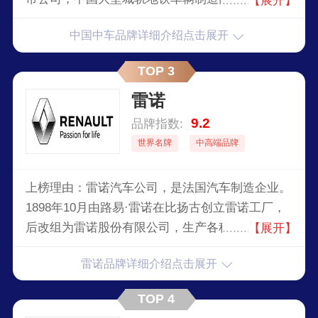
【展开】
的电力机车研发制造基地，以轨道交通装备为核
中国中车品牌详细介绍点击展开
心，跨国经营、全球领先的高端装备系统解决方案
供应商。
TOP 3
雷诺
9.2
品牌指数:
世界名牌
中高端品牌
上榜理由：雷诺汽车公司，是法国汽车制造企业。
1898年10月由路易·雷诺在比扬古创立雷诺工厂，
后改组为雷诺股份有限公司，生产各种车辆。第一
【展开】
次世界大战中生产枪支弹药、飞机和轻型坦克，战
雷诺品牌详细介绍点击展开
后恢复了传统的生产活动，并不断开辟新的领域和
部门，加强同其他工业公司的联系，成为当时法国
TOP 4
最大的工业企业之一。第二次世界大战期间，为德