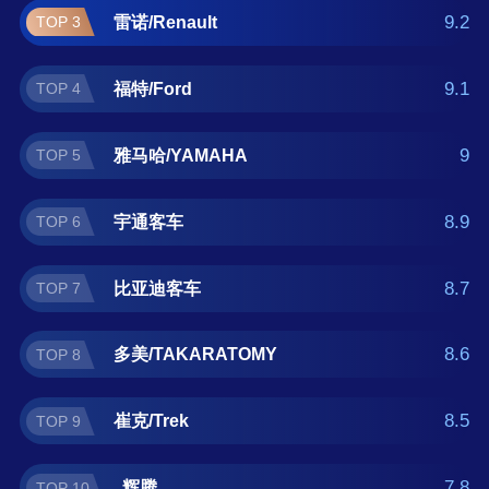
子好？那么本客车十大品牌榜单可供您作为选
9.2
雷诺/Renault
TOP 3
购参考，我们致力于用最真实的用户数据推荐
口碑最好的客车品牌，让您选得放心。(榜单每
9.1
福特/Ford
TOP 4
月更新一次)
9
雅马哈/YAMAHA
TOP 5
8.9
宇通客车
TOP 6
8.7
比亚迪客车
TOP 7
8.6
多美/TAKARATOMY
TOP 8
8.5
崔克/Trek
TOP 9
7.8
辉腾
TOP 10