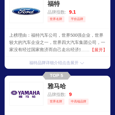
福特
国法西斯生产武器和军火，1944年9月被法国政府
接管，路易斯·雷诺被惩处。1945年被收归国有，
9.1
品牌指数:
由政府委派董事长，组成管理机构，并改用现名。
世界名牌
平价品牌
此后，公司迅速恢复和发展，逐步实现了经营多样
化。
上榜理由：福特汽车公司，世界500强企业，世界
较大的汽车企业之一，世界四大汽车集团公司，一
家没有经过国家救济而自己走出经济危机的汽车集
【展开】
团，全球较大的汽车租赁公司，全球较大的专业汽
福特品牌详细介绍点击展开
车金融公司。
TOP 5
雅马哈
9
品牌指数:
世界名牌
中高端品牌