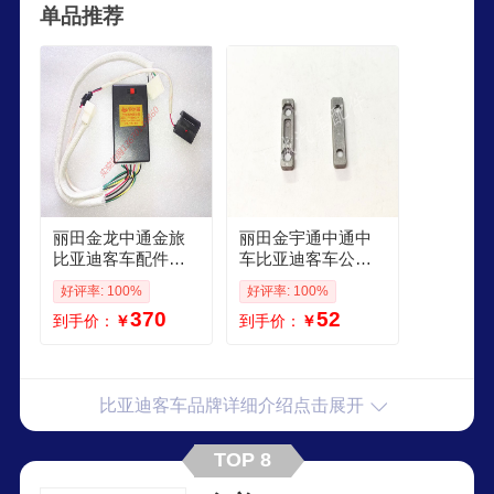
单品推荐
革。
丽田金龙中通金旅
丽田金宇通中通中
比亚迪客车配件公
车比亚迪客车公交
交客车门泵微电脑
车司机围门安全门
好评率: 100%
好评率: 100%
控制器防夹盒 黑色
合页铰链背板 一只
370
52
到手价：
￥
到手价：
￥
比亚迪客车品牌详细介绍点击展开
TOP 8