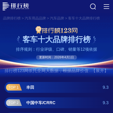
>
>
>
品牌排行榜
汽车用品品牌
汽车品牌
客车十大品牌排行榜
客车十大品牌排行榜
排序规则：行业评级、口碑、销量等12项依据
更新时间：2026年4月1日
排行榜123网依托全网大数据，根据品牌价值、
【展开】
口碑评价等多项指数评选出了客车十大品牌排
行榜,前十名分别是丰田、中国中车/CRRC、雷
9.3
丰田
TOP 1
诺/Renault、福特/Ford、雅马哈/YAMAHA、宇
通客车、比亚迪客车、多美/TAKARATOMY、
9.3
中国中车/CRRC
TOP 2
崔克/Trek、辉腾。如果您正在查找客车什么牌