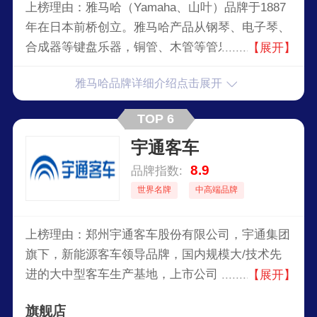
上榜理由：雅马哈（Yamaha、山叶）品牌于1887
年在日本前桥创立。雅马哈产品从钢琴、电子琴、
合成器等键盘乐器，铜管、木管等管乐器，小提
【展开】
琴、大提琴等弦乐器。雅马哈公司是一家生产乐
雅马哈品牌详细介绍点击展开
器、音响设备及音效产品的日本公司，现时是世界
上最大的乐器生产商，旗下的产品还有驻车空调
TOP 6
等。
宇通客车
8.9
品牌指数:
世界名牌
中高端品牌
上榜理由：郑州宇通客车股份有限公司，宇通集团
旗下，新能源客车领导品牌，国内规模大/技术先
进的大中型客车生产基地，上市公司，中国500
【展开】
强，集客车研发、生产与销售为一体的大型现代化
旗舰店
制造企业。