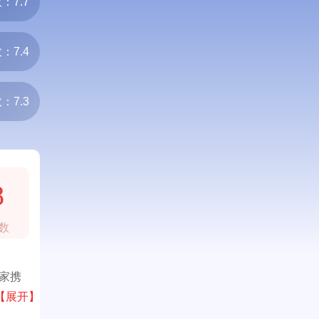
：7.7
：7.4
：7.3
8
数
专家携
妈使
【展开】
莱坞明