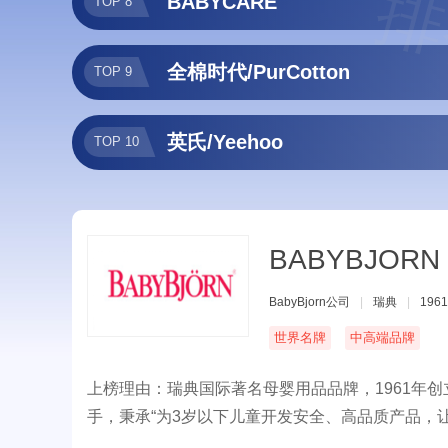
排
BABYCARE
TOP 8
全棉时代/PurCotton
TOP 9
英氏/Yeehoo
TOP 10
BABYBJORN
BabyBjorn公司
|
瑞典
|
196
世界名牌
中高端品牌
上榜理由：瑞典国际著名母婴用品品牌，1961年创
手，秉承“为3岁以下儿童开发安全、高品质产品，
用BABYBJÖRN婴儿背带抱过的儿童已超过30