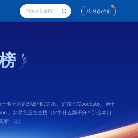
登录
/
注册
榜
别是BABYBJORN、好孩子/Goodbaby、迪士
/Yeehoo 。如果您正在查找口水巾什么牌子好？那么本口
更新一次)