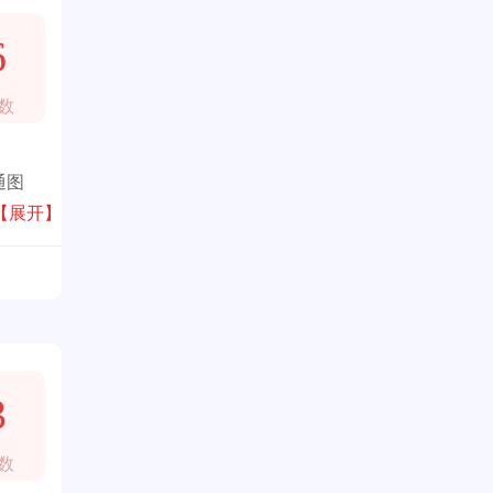
6
数
通图
,洋溢
【展开】
3
数