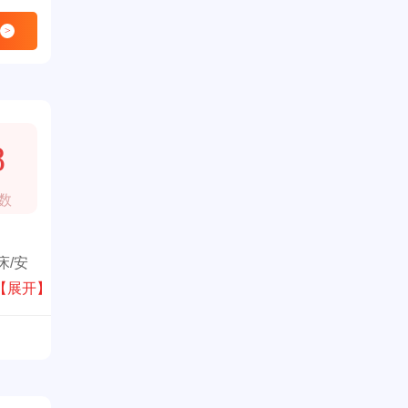
>
8
数
床/安
品，
【展开】
份