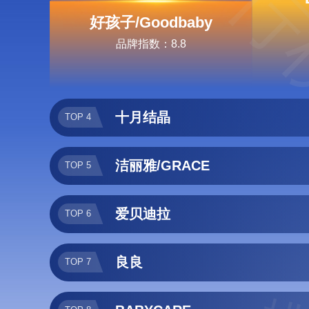
排行
好孩子/Goodbaby
品牌指数：8.8
十月结晶
TOP 4
洁丽雅/GRACE
TOP 5
爱贝迪拉
TOP 6
良良
TOP 7