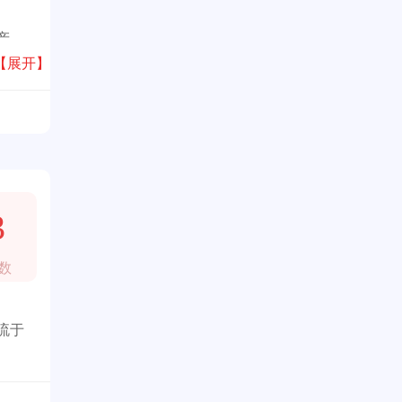
产
【展开】
3
数
流于