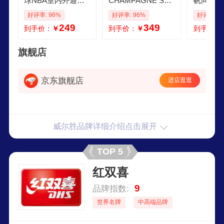
球NBA室内外通用7
CHAMPAGNE SER
帆同款NB
号PU篮球WZ20232
IES黑金设计PU成
OUCH
好评率: 96%
好评率: 96%
好评率: 9
01CN7
人室内外通用7号篮
成人7号
249
349
到手价：
￥
到手价：
￥
到手价：
球
旗舰店
京东旗舰店
进店逛逛
威尔胜品牌详细介绍点击展开
TOP 5
红双喜
9
品牌指数:
世界名牌
中高端品牌