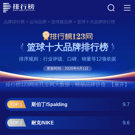
>
>
>
品牌排行榜
运动品牌
篮球服品牌
篮球十大品牌排行榜
篮球十大品牌排行榜
排序规则：行业评级、口碑、销量等12项依据
更新时间：2026年4月1日
排行榜123网依托全网大数据，根据品牌价值、
【展开】
口碑评价等多项指数评选出了篮球十大品牌排
行榜,前十名分别是斯伯丁/Spalding、耐
9.7
斯伯丁/Spalding
TOP 1
克/NIKE、摩腾/Molten、威尔胜/WILSON、红
双喜/DHS、火车头/Train、世达/STAR、利生、
9.6
耐克/NIKE
TOP 2
李宁/LI-NING、兰华/Lanhua。如果您正在查找