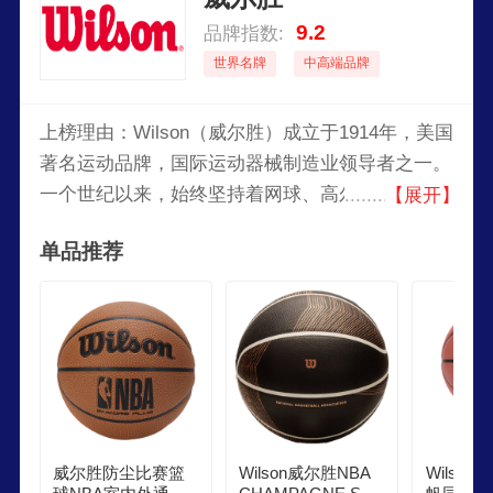
9.2
品牌指数:
世界名牌
中高端品牌
上榜理由：Wilson（威尔胜）成立于1914年，美国
著名运动品牌，国际运动器械制造业领导者之一。
一个世纪以来，始终坚持着网球、高尔夫、棒球、
【展开】
美式橄榄球等运动项目的发展。它在原来的基础上
单品推荐
不断地创新，投入了大量的心血，它是运动领域上
突破性技术的鼻祖，不仅产生了许多经典产品，并
且在世界各地获得了许多运动员的认可和支持，旗
下的产品包括了篮球、足球、排球、橄榄球等等，
各个单品都收到了全世界的欢迎。
威尔胜防尘比赛篮
Wilson威尔胜NBA
Wilso