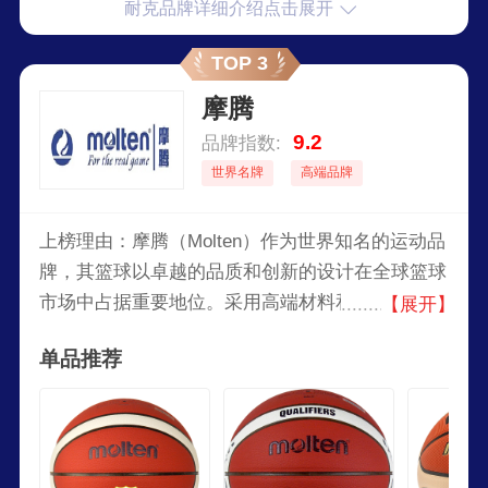
耐克品牌详细介绍点击展开
TOP 3
摩腾
9.2
品牌指数:
世界名牌
高端品牌
上榜理由：摩腾（Molten）作为世界知名的运动品
牌，其篮球以卓越的品质和创新的设计在全球篮球
市场中占据重要地位。采用高端材料和先进工艺制
【展开】
造，确保每一个篮球都具备出色的手感和耐用性。
单品推荐
其独特的12片拼接设计不仅提升了球的抓握感，还
增强了球的飞行稳定性，使得投篮更加精准。