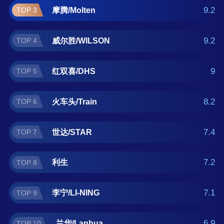
篮球什么牌子好？那么本篮球十大品牌榜单可
9.2
摩腾/Molten
TOP 3
供您作为选购参考，我们致力于用最真实的用
户数据推荐口碑最好的篮球品牌，让您选得放
9.2
威尔胜/WILSON
TOP 4
心。(榜单每月更新一次)
9
红双喜/DHS
TOP 5
8.2
火车头/Train
TOP 6
7.4
世达/STAR
TOP 7
7.2
利生
TOP 8
7.1
李宁/LI-NING
TOP 9
6.9
兰华/Lanhua
TOP 10