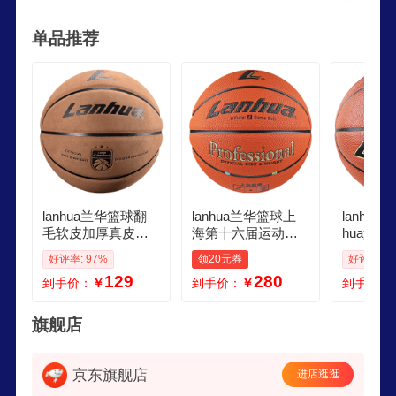
赛用球，第八届全国运动会比赛用球，专业生产胶
单品推荐
制及皮制篮球、足球、排球、水球、橄榄球和艺术
体操球及高尔夫运动器材的现代化企业。
lanhua兰华篮球翻
lanhua兰华篮球上
lanhua
毛软皮加厚真皮手
海第十六届运动会
hua篮球
感7号室内室外通用
球7号比赛专用篮球
感7号室
好评率: 97%
领20元券
好评率: 1
防滑学生训练篮球 7
L9000G室内外通用
篮球水泥
129
280
到手价：
￥
到手价：
￥
到手价：
号软皮加厚翻毛棕
9000G定制LOGO
G5000
色LH7605
旗舰店
京东旗舰店
进店逛逛