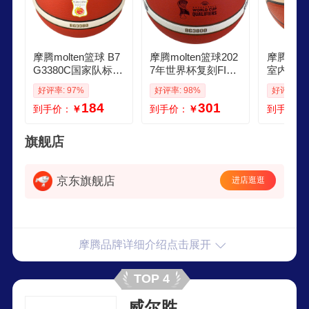
摩腾molten篮球 B7
摩腾molten篮球202
摩腾molt
G3380C国家队标T
7年世界杯复刻FIBA
室内室外
EAM CHINA 7号室
国际篮联认证B7G3
训练用球
好评率: 97%
好评率: 98%
好评率: 9
内外比赛训练B7G3
800Q5Z PU竞赛篮
耐磨柔软
184
301
到手价：
￥
到手价：
￥
到手价：
380
球
感 BG7X
级款
旗舰店
京东旗舰店
进店逛逛
摩腾品牌详细介绍点击展开
TOP 4
威尔胜