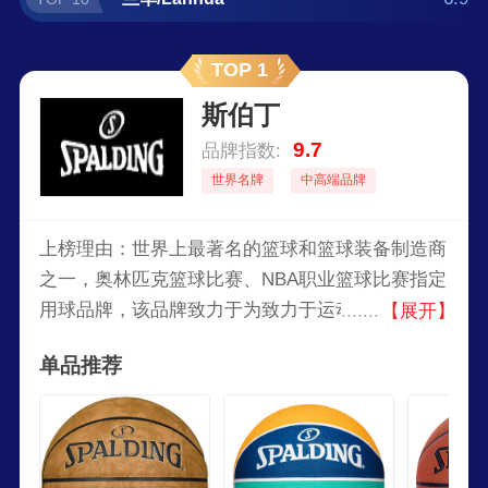
TOP 1
斯伯丁
9.7
品牌指数:
世界名牌
中高端品牌
上榜理由：世界上最著名的篮球和篮球装备制造商
之一，奥林匹克篮球比赛、NBA职业篮球比赛指定
用球品牌，该品牌致力于为致力于运动员提供运动
【展开】
装备，斯伯丁与NBA之间有着三十年以上的合作关
单品推荐
系，还与全球各地超过55个体育联赛与联盟达成伙
伴合作关系。