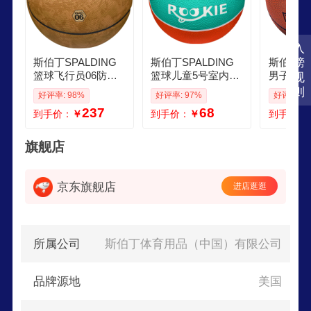
入
斯伯丁SPALDING
斯伯丁SPALDING
斯伯丁SP
榜
篮球飞行员06防尘
篮球儿童5号室内外
男子青少
规
吸湿十字型颗粒PU
通用耐磨防滑五号
球室内室
则
好评率: 98%
好评率: 97%
好评率: 9
皮室内外通用7号成
青少年学生幼儿室
送男友送
237
68
到手价：
￥
到手价：
￥
到手价：
人青少年
内外通用
必备 768
经典爆款
旗舰店
京东旗舰店
进店逛逛
所属公司
斯伯丁体育用品（中国）有限公司
品牌源地
美国