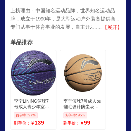
上榜理由：中国知名运动品牌，世界知名运动品
牌，成立于1990年，是大型运动户外装备提供商，
专门从事于体育事业的发展，自主开发的的体育用
【展开】
品企业，已逐步成为代表中国的、国际领先的运动
单品推荐
品牌公司。产品主要包括运动休闲鞋类、服装、器
材和配件产品。
李宁LINING篮球7
李宁篮球7号成人pu
号成人青少年室内
翻毛设计防尘吸湿
外比赛专用标准赛
室内外比赛儿童学
好评率: 97%
好评率: 95%
事防滑耐磨七号礼
生考试训练篮球
139
99
到手价：
￥
到手价：
￥
物蓝球