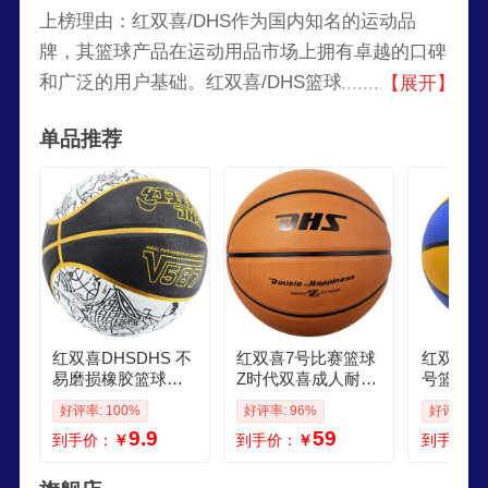
上榜理由：红双喜/DHS作为国内知名的运动品
牌，其篮球产品在运动用品市场上拥有卓越的口碑
和广泛的用户基础。红双喜/DHS篮球以其顶级的
【展开】
制作工艺和优质的材料著称，保证了球的高弹性和
单品推荐
耐久性，为玩家提供了出色的手感和控制力。无论
是专业赛事还是日常锻炼，红双喜/DHS篮球都展
现出色的性能，深受各级别球员的青睐。让红双
喜/DHS篮球陪伴您的每一个精彩瞬间，体验顶级
运动品牌带来的非凡乐趣。
红双喜DHSDHS 不
红双喜7号比赛篮球
红双喜DH
易磨损橡胶篮球训
Z时代双喜成人耐磨
号篮球橡
练蓝球FB7004a清
橡胶篮球FB7002Q
生篮球颗
好评率: 100%
好评率: 96%
好评率: 9
仓价 7号 耐磨篮球
室外耐玩E
9.9
59
到手价：
￥
到手价：
￥
到手价：
七号篮球标准球