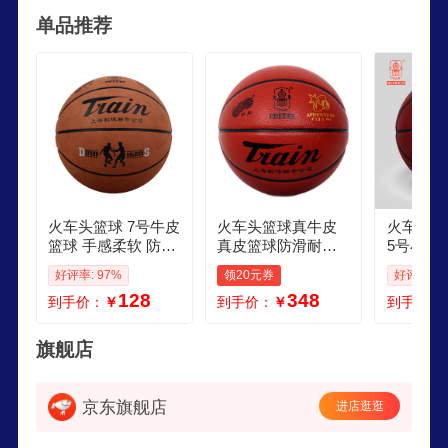
是专业致力于各种运动球类研发制造的企业。生产
单品推荐
优能火车牌和锦杯牌篮球、排球、足球，生产量、
出口量，国内市场占有量始终雄居国内第一，花园
式的工厂，先进的工艺，严格的管理和卓著的信
誉，是世界各大名牌体育用品公司定牌生产的稳定
客户，堪称“球的世界，世界的球”。国际篮联，国
际排联指定比赛用球。
火车头篮球 7号牛皮
火车头篮球真牛皮
火车头篮
篮球 手感柔软 防滑
真皮篮球防滑耐磨
5号小学
耐磨吸汗蓝球 7078
训练比赛室内室外
七号五号
好评率: 97%
领20元券
好评率: 9
精品棕红色
水泥地蓝球 篮球70
地儿童篮球
128
348
到手价：
￥
到手价：
￥
到手价：
68
色五号篮
用
旗舰店
京东旗舰店
进店逛逛