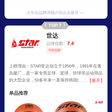
火车头品牌详细介绍点击展开
TOP 7
世达
7.4
品牌指数:
平价品牌
上榜理由：STAR世达创立于1956年，1991年在青
岛建厂，是一家专营足球、篮球、排球等运动用品
的大型企业，50多年来一直保持韩国体育自豪感。
【展开】
一度成为中国足球领域的佼佼者，在传统优势球类
单品推荐
产品上，又开发了多种体育用品，现在已经发展成
为国际专业水平的综合性体育用品生产企业。