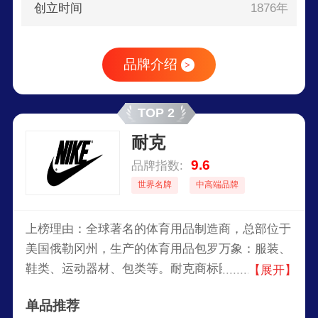
创立时间
1876年
品牌介绍
>
TOP 2
耐克
9.6
品牌指数:
世界名牌
中高端品牌
上榜理由：全球著名的体育用品制造商，总部位于
美国俄勒冈州，生产的体育用品包罗万象：服装、
鞋类、运动器材、包类等。耐克商标图案是个小钩
【展开】
子。耐克一直将激励全世界的每一位运动员并为其
单品推荐
献上最好的产品视为光荣的任务。耐克的语言就是