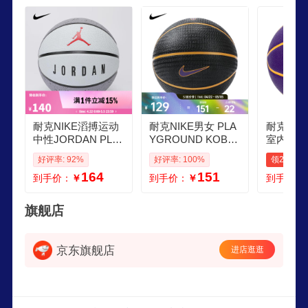
运动的语言。
耐克NIKE滔搏运动
耐克NIKE男女 PLA
耐克NI
中性JORDAN PLA
YGROUND KOBE
室内外青
YGROUND 20篮球
篮球 N1012519014
比赛训练
好评率: 92%
好评率: 100%
领20元券
J100825504907 7
07 7
人7号球
164
151
到手价：
￥
到手价：
￥
到手价：
物 科比
7
旗舰店
京东旗舰店
进店逛逛