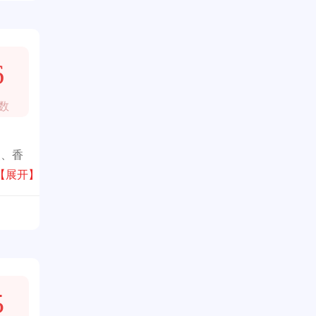
6
数
装、香
过90
【展开】
5