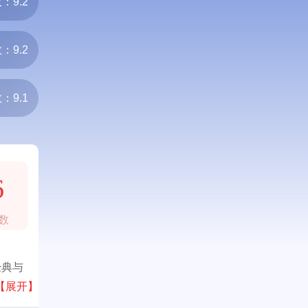
：9.2
：9.2
：9.1
6
数
经典与
高端品
【展开】