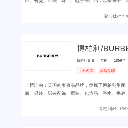
巾、餐瓷、钟表、珠宝、鞋子等产品，以崇尚手工艺著称
爱马仕/He
博柏利/BURB
博柏利集团
|
英国
|
1856年
世界名牌
高端品牌
上榜理由：英国的奢侈品品牌，隶属于博柏利集团（Bur
履、男装、男装配饰、童装、化妆品、香水、手表
博柏利/BUR