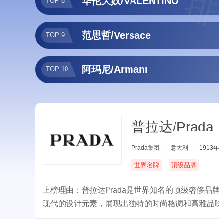
排
华伦天奴/VALENTINO
TOP 8
范思哲/Versace
TOP 9
阿玛尼/Armani
TOP 10
普拉达/Prada
Prada集团
|
意大利
|
1913年
世界名牌
顶级品牌
上榜理由：普拉达Prada是世界知名的顶级奢侈
现代的设计元素，展现出独特的时尚格调和高雅品
质和卓越的手工制作技艺。