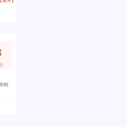
。
【展开】
3
数
包和鞋