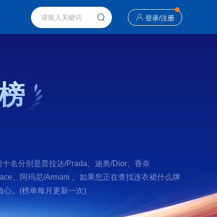
登录
/
注册
榜
别是普拉达/Prada、迪奥/Dior、香奈
ersace、阿玛尼/Armani 。如果您正在查找连衣裙什么牌
心。(榜单每月更新一次)