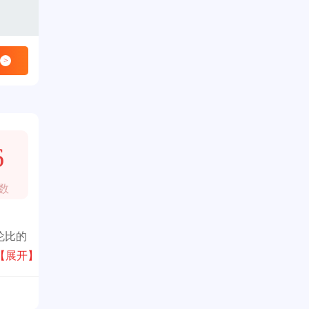
>
6
数
伦比的
无与伦
【展开】