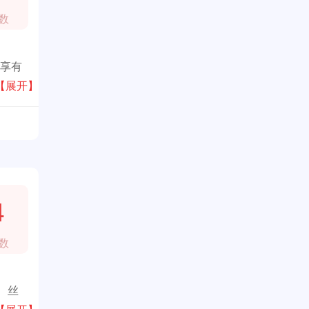
数
界享有
款连衣
【展开】
的高贵
4
数
、丝