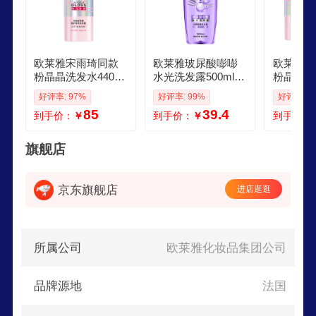
欧莱雅宋雨琦同款
欧莱雅玻尿酸嘭嘭
欧莱雅宋
粉晶晶洗发水440ml
水光洗发露500ml
粉晶晶洗
闪耀柔顺改善干枯
蓬松控油水润洗发
素440ml
好评率: 97%
好评率: 99%
好评率: 9
毛躁受损
水男
改善毛躁
85
39.4
到手价：
￥
到手价：
￥
到手价：
旗舰店
京东旗舰店
进店逛逛
所属公司
欧莱雅化妆品集团公司
品牌源地
法国