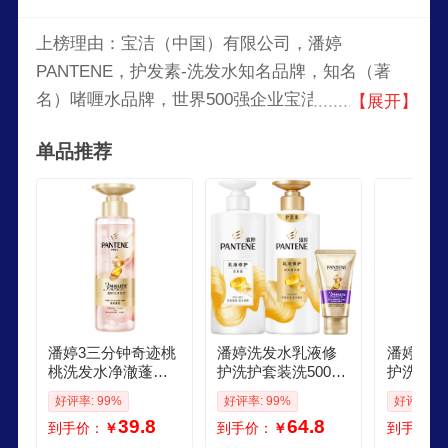
上榜理由：宝洁（中国）有限公司，潘婷
PANTENE，护发素-洗发水知名品牌，知名（著
名）啫喱水品牌，世界500强企业宝洁公司旗下品
【展开】
牌，世界上较大的洗发露和润发精华素品牌，秀发
单品推荐
损伤修复知名品牌。
潘婷3三分钟奇迹桃
潘婷洗发水乳液修
潘婷氨基
桃洗发水净澈蓬松
护洗护套装洗500g
护洗发水
白桃乌龙香控油柔
护500g护40ml 护发
水顺抚平
好评率: 99%
好评率: 99%
好评率: 9
顺修护滋养300g
养发洗头膏
枯男女通
39.8
64.8
到手价：
￥
到手价：
￥
到手价：