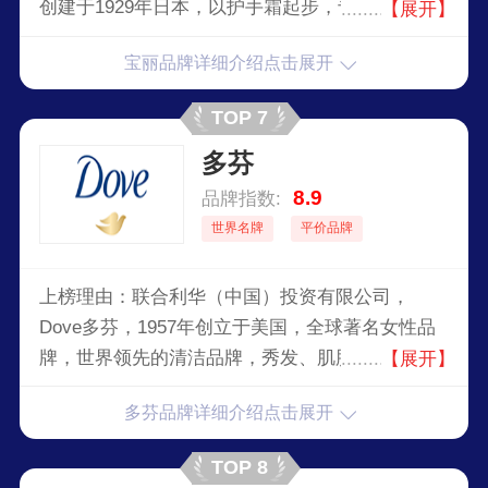
创建于1929年日本，以护手霜起步，专注于抗老护
【展开】
肤品的研发、生产、经营的大型跨国企业，被誉
宝丽品牌详细介绍点击展开
为“化妆界四大花旦之一”。
TOP 7
多芬
8.9
品牌指数:
世界名牌
平价品牌
上榜理由：联合利华（中国）投资有限公司，
Dove多芬，1957年创立于美国，全球著名女性品
牌，世界领先的清洁品牌，秀发、肌肤理护专家，
【展开】
由秀发损伤理护系列、沐浴乳、香块与洁面产品三
多芬品牌详细介绍点击展开
大系列组成。
TOP 8