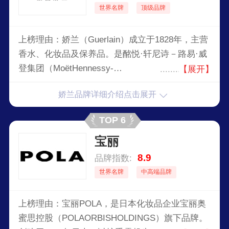
世界名牌
顶级品牌
上榜理由：娇兰（Guerlain）成立于1828年，主营
香水、化妆品及保养品。是酩悦·轩尼诗－路易·威
登集团（MoëtHennessy-
【展开】
LouisVuitton,LVMHGroup）旗下的品牌。娇兰品牌
娇兰品牌详细介绍点击展开
享有盛誉的国际品牌，自创办以来，推出的娇兰香
水品种超过300多种。这个香氛王国一抹最骄艳的
TOP 6
骄子，一百多年来，娇兰以她那特有的贵族气质与
宝丽
幽雅浪漫的品质保障，奠定了它在法国及世界上的
品牌地位。
8.9
品牌指数:
世界名牌
中高端品牌
上榜理由：宝丽POLA，是日本化妆品企业宝丽奥
蜜思控股（POLAORBISHOLDINGS）旗下品牌。