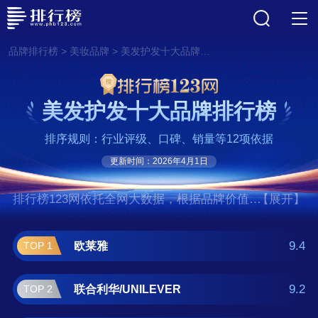
>
>
品牌排行榜
美妆品牌
美发护发十大品牌排行榜
美发护发十大品牌排行榜
排序规则：行业评级、口碑、销量等12项依据
更新时间：2026年4月1日
排行榜123网依托全网大数据，根据品牌价值、
【展开】
口碑评价等多项指数评选出了美发护发十大品
牌排行榜,前十名分别是欧莱雅、联合利
9.4
欧莱雅
TOP 1
华/UNILEVER、花王/KAO、卡诗/Kerastase、
娇兰、宝丽/POLA、多芬/DOVE、施华蔻、潘
9.2
联合利华/UNILEVER
TOP 2
婷/PANTENE、海飞丝。如果您正在查找美发