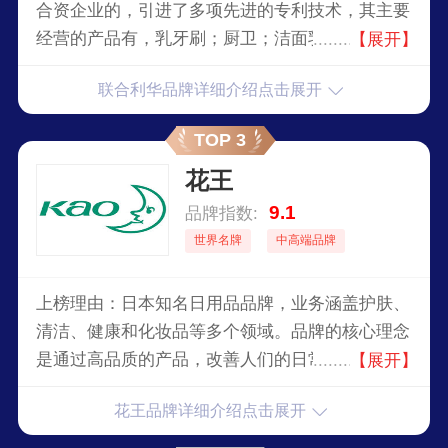
合资企业的，引进了多项先进的专利技术，其主要
经营的产品有，乳牙刷；厨卫；洁面乳；沐浴露；
【展开】
发膜；香皂；洗衣液；精油；护发素等，联系着人
联合利华品牌详细介绍点击展开
们日常生活的各个方面。
TOP 3
花王
9.1
品牌指数:
世界名牌
中高端品牌
上榜理由：日本知名日用品品牌，业务涵盖护肤、
清洁、健康和化妆品等多个领域。品牌的核心理念
是通过高品质的产品，改善人们的日常生活。花王
【展开】
以其温和、环保的配方和创新的科技著称，旗下产
花王品牌详细介绍点击展开
品如洗发水、洗衣液、纸尿裤等广受全球消费者的
信赖。