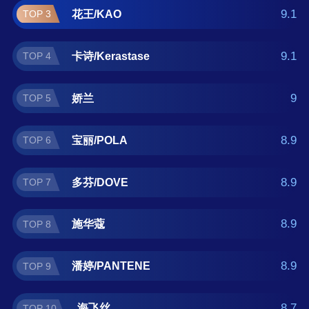
护发什么牌子好？那么本美发护发十大品牌榜
9.1
花王/KAO
TOP 3
单可供您作为选购参考，我们致力于用最真实
的用户数据推荐口碑最好的美发护发品牌，让
9.1
卡诗/Kerastase
TOP 4
您选得放心。(榜单每月更新一次)
9
娇兰
TOP 5
8.9
宝丽/POLA
TOP 6
8.9
多芬/DOVE
TOP 7
8.9
施华蔻
TOP 8
8.9
潘婷/PANTENE
TOP 9
8.7
海飞丝
TOP 10