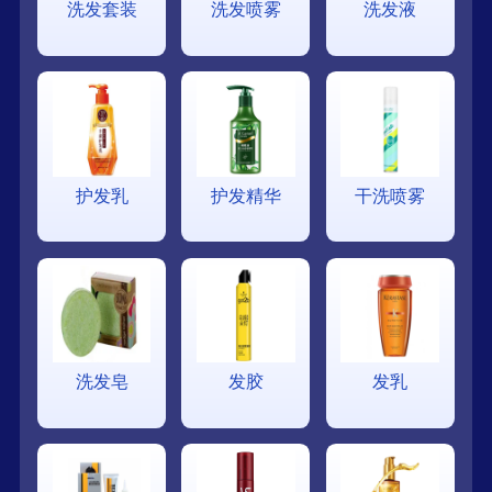
洗发套装
洗发喷雾
洗发液
护发乳
护发精华
干洗喷雾
洗发皂
发胶
发乳