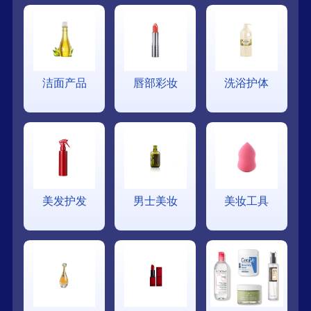
洁面产品
唇部彩妆
洗浴护体
美发护发
男士美妆
美妆工具