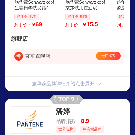
施华蔻Schwarzkopf
施华蔻Schwarzkopf
施华蔻专
生姜精华洗发露400
京东试用控油赋源
盈蓬松洗
ml 净爽控油蓬松柔
洗发露60ml自律瓶
高颅顶神
好评率: 99%
好评率: 99%
好评率: 9
顺洗发水 无硅油洗
净油去屑洗发水旅
爽留香旅
69
15.5
到手价：
￥
到手价：
￥
到手价：
头膏
行
旗舰店
京东旗舰店
进店逛逛
施华蔻品牌详细介绍点击展开
TOP 9
潘婷
8.9
品牌指数:
世界名牌
中高端品牌