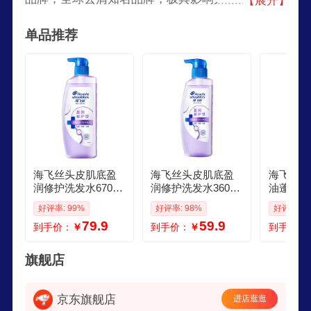
【展开】
500强，世界上较大的日用消费品公司之一。
单品推荐
海飞丝头皮肌底盈
海飞丝头皮肌底盈
海飞丝头
润修护洗发水670g
润修护洗发水360g
油蓬松旅
补水去屑洗头膏赠2
男士女士补水去屑
水回购券
好评率: 99%
好评率: 98%
好评率: 9
小时家政
赠2小时家政
去屑洗头
79.9
59.9
到手价：
￥
到手价：
￥
到手价：
旗舰店
京东旗舰店
进店逛逛