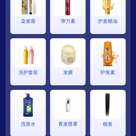
染发霜
弹力素
护发精油
洗护套装
发膜
护发素
洗发水
香发喷雾
植发