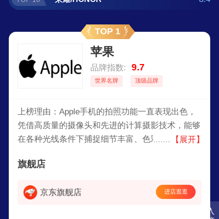
TOP 1
苹果
9.7
品牌指数:
世界名牌
顶级品牌
上榜理由：Apple手机的拍照功能一直表现出色，
凭借高质量的摄像头和先进的计算摄影技术，能够
在各种光线条件下捕捉细节丰富、色彩鲜艳的照
【展开】
片。其智能HDR、夜间模式和多摄像头系统等功
旗舰店
能，满足了用户从广角到长焦的多种拍摄需求，提
供卓越的摄影体验。
京东旗舰店
进店逛逛
入