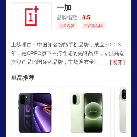
一加
8.5
品牌指数:
世界名牌
中高端品牌
上榜理由：中国知名智能手机品牌，成立于2013
年，是OPPO旗下主打性能的先锋品牌，专注高端
旗舰产品的国际化品牌，市场遍布全球30多个国家
【展开】
和地区。隶属深圳市万普拉斯科技有限公司，
单品推荐
以“不将就”为产品理念，生产智能手机，移动电
源，耳机，手机壳等等。该公司在全球约34个国家
和地区开展业务。该公司已经发布了多款手机。该
公司的主要目标是设计一款能够以更低的价格平衡
高端品质的智能手机。