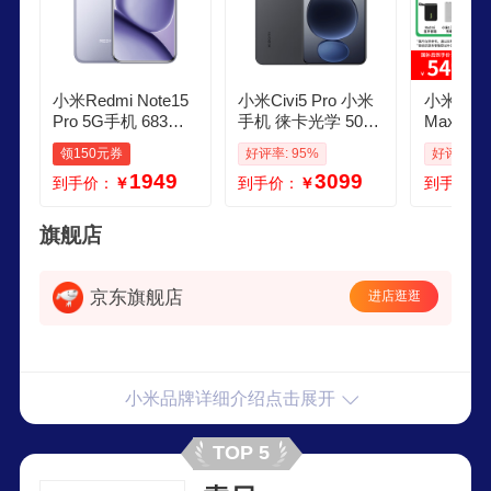
小米Redmi Note15
小米Civi5 Pro 小米
小米MI小米
Pro 5G手机 683英
手机 徕卡光学 5000
Max 第
寸第四代骁龙7s 70
万超感光前置自拍 5
尊版 妙
领150元券
好评率: 95%
好评率: 9
00mAh IP68防水 拍
G智能拍照手机 Xia
5G 拍照
1949
3099
到手价：
￥
到手价：
￥
到手价：
照手机红米手机not
omi Civi 5 Pro 黑色
绿 12GB
e15pro 烟霞紫 12G
16GB512GB 官方
家补贴15
B512GB
标配
旗舰店
京东旗舰店
进店逛逛
小米品牌详细介绍点击展开
TOP 5