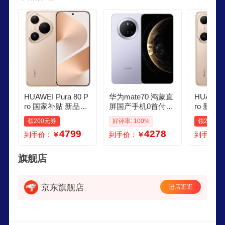
各地享受到技术进步的喜悦，以行践言，实现梦
想。
HUAWEI Pura 80 P
华为mate70 鸿蒙直
HUAWEI 
ro 国家补贴 新品旗
屏国产手机0首付24
ro 新品
舰华为手机 p80pro
期免息超可靠安卓
机 p80p
领200元券
好评率: 100%
领200元
一英寸主摄拍照 AI
拍照新款 风信紫 12
摄拍照 个
4799
4278
到手价：
￥
到手价：
￥
到手价：
辅助构图 华为鸿蒙
GB256GB 0首付白
辅助构图
智能手机 釉金 12G
条12期免息送90天
智能手机 
B256GB 官方标配
碎屏保推荐
B512G
旗舰店
京东旗舰店
进店逛逛