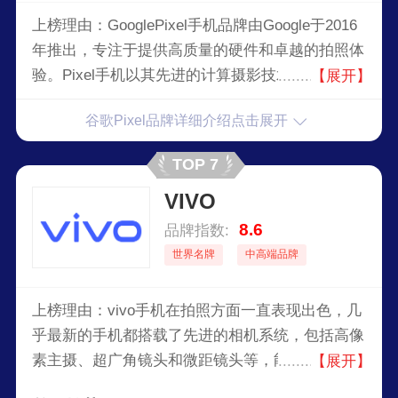
上榜理由：GooglePixel手机品牌由Google于2016
年推出，专注于提供高质量的硬件和卓越的拍照体
验。Pixel手机以其先进的计算摄影技术、优质的
【展开】
显示屏和纯净的Android操作系统而闻名。每款
谷歌Pixel品牌详细介绍点击展开
Pixel手机都集成了Google的最新技术，提供及时
的软件更新和长期的支持。
TOP 7
VIVO
8.6
品牌指数:
世界名牌
中高端品牌
上榜理由：vivo手机在拍照方面一直表现出色，几
乎最新的手机都搭载了先进的相机系统，包括高像
素主摄、超广角镜头和微距镜头等，能够满足不同
【展开】
场景下的拍照需求。而且高性价比的配置让该品牌