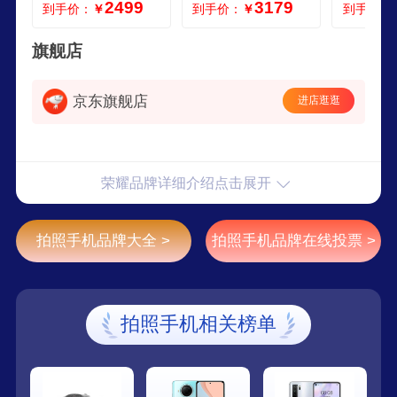
2499
3179
到手价：
￥
到手价：
￥
到手价：
照手机 国家补贴
生 拍照手机 16512
款 学生 
星光粉
家补贴
旗舰店
京东旗舰店
进店逛逛
荣耀品牌详细介绍点击展开
拍照手机品牌大全 >
拍照手机品牌在线投票 >
拍照手机相关榜单