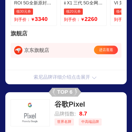
ROI 5G全新原封双
ii X1 三代 5G全网通
VI 第六
待拍照智能库存手
拍照手机 库存新款
变焦智能
领30元券
领20元券
领40元券
机双卡双待512GB
X1III代智能手机 纱
存拍照手
3340
2260
到手价：
￥
到手价：
￥
到手价：
Xperia Pro1 12512
月灰 12GB256GB
12G256
GB中行
大陆版
旗舰店
京东旗舰店
进店逛逛
索尼品牌详细介绍点击展开
TOP 6
谷歌Pixel
8.7
品牌指数:
世界名牌
中高端品牌