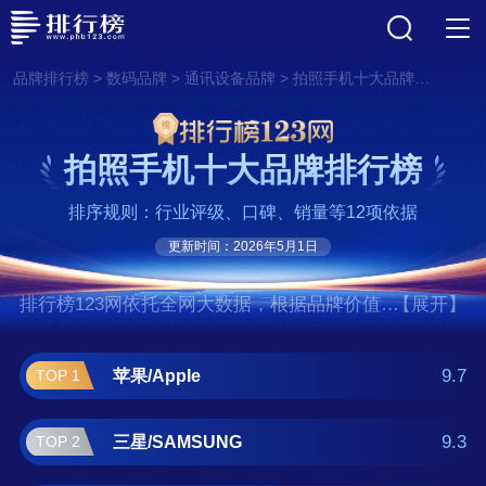
>
>
>
品牌排行榜
数码品牌
通讯设备品牌
拍照手机十大品牌排行榜
拍照手机十大品牌排行榜
排序规则：行业评级、口碑、销量等12项依据
更新时间：2026年5月1日
排行榜123网依托全网大数据，根据品牌价值、
【展开】
口碑评价等多项指数评选出了拍照手机十大品
牌排行榜,前十名分别是苹果/Apple、三
9.7
苹果/Apple
TOP 1
星/SAMSUNG、华为/HUAWEI、小米/MI、索
尼/XPERIA、谷歌Pixel、VIVO、OPPO、一
9.3
三星/SAMSUNG
TOP 2
加/Oneplus、荣耀/HONOR。如果您正在查找