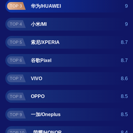
拍照手机什么牌子好？那么本拍照手机十大品
9
华为/HUAWEI
TOP 3
牌榜单可供您作为选购参考，我们致力于用最
真实的用户数据推荐口碑最好的拍照手机品
9
小米/MI
TOP 4
牌，让您选得放心。(榜单每月更新一次)
8.7
索尼/XPERIA
TOP 5
8.7
谷歌Pixel
TOP 6
8.6
VIVO
TOP 7
8.5
OPPO
TOP 8
8.5
一加/Oneplus
TOP 9
8.4
荣耀/HONOR
TOP 10