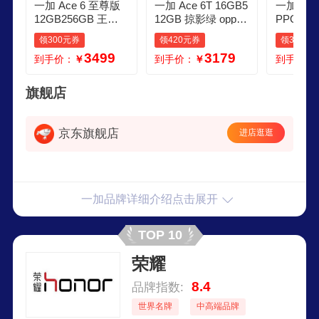
一加 Ace 6 至尊版
一加 Ace 6T 16GB5
一加 15
12GB256GB 王牌
12GB 掠影绿 oppo
PPO 第
觉醒 oppo 天玑 950
第五代骁龙 8 165H
至尊版 
领300元券
领420元券
领300元
0 旗舰芯 学生拍照
z 超高刷电竞屏 学
智能机 1
3499
3179
到手价：
￥
到手价：
￥
到手价：
电竞游戏手机 国家
生游戏拍照手机 国
游戏电竞
补贴
家补贴
新品手机
16GB51
旗舰店
标配全国
京东旗舰店
进店逛逛
一加品牌详细介绍点击展开
TOP 10
荣耀
8.4
品牌指数:
世界名牌
中高端品牌