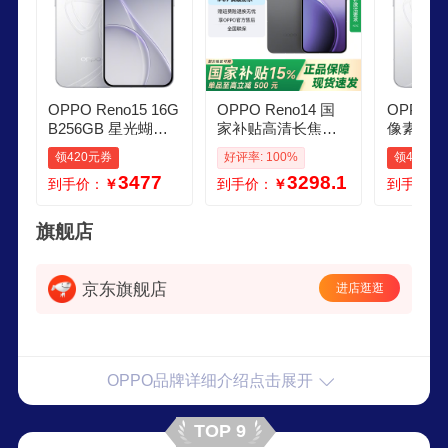
OPPO Reno15 16G
OPPO Reno14 国
OPPO Ren
B256GB 星光蝴蝶
家补贴高清长焦实
像素超清影
结 2亿像素 实况拼
况照片 Live图神机
满级防水
领420元券
好评率: 100%
领420元
图 5G智能小直屏学
新品5G智能学生拍
况 5G智
3477
3298.1
到手价：
￥
到手价：
￥
到手价：
生游戏AI拍照手机
照AI手机 礁石黑 16
机 大内
新品国家补贴
GB512GB 官方标配
光蝴蝶结 
GB
旗舰店
京东旗舰店
进店逛逛
OPPO品牌详细介绍点击展开
TOP 9