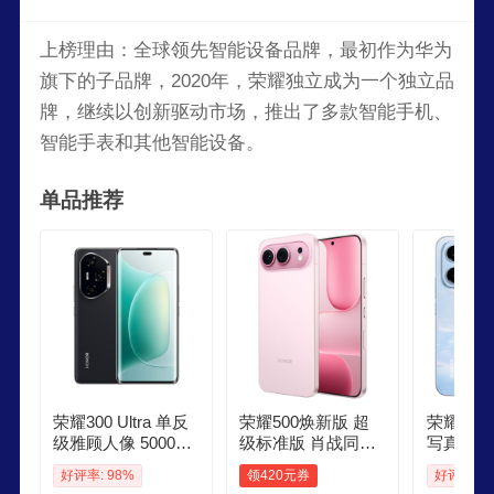
上榜理由：全球领先智能设备品牌，最初作为华为
旗下的子品牌，2020年，荣耀独立成为一个独立品
牌，继续以创新驱动市场，推出了多款智能手机、
智能手表和其他智能设备。
单品推荐
荣耀300 Ultra 单反
荣耀500焕新版 超
荣耀400 
级雅顾人像 5000万
级标准版 肖战同款
写真人像 
潜望长焦 12512 墨
2亿人像全能实况 青
青海湖大电
好评率: 98%
领420元券
好评率: 9
岩黑 5G AI 新款 拍
海湖电池 5G AI 学
2 海风蓝 