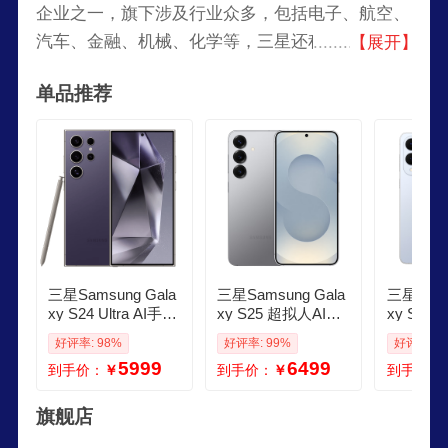
企业之一，旗下涉及行业众多，包括电子、航空、
汽车、金融、机械、化学等，三星还积极投资研
【展开】
发，持续推动技术创新，并且在全球范围内拥有大
单品推荐
量的专利，三星电子在多个国家和地区设有研发中
心和制造工厂，产品遍及全球。
三星Samsung Gala
三星Samsung Gala
三星Sams
xy S24 Ultra AI手机
xy S25 超拟人AI助
xy S25 
第三代骁龙8 游戏手
理 骁龙8至尊版 AI
超薄旗舰
好评率: 98%
好评率: 99%
好评率: 9
机 2亿像素 拍照手
拍照 翻译手机 游戏
至尊版 
5999
6499
到手价：
￥
到手价：
￥
到手价：
机 12GB256GB 钛
手机 12GB512GB
12GB25
暮紫
暮河银
旗舰店