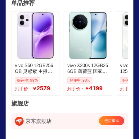
单品推荐
再市场中一直拥有着忠实的用户群体。
vivo S50 12GB256
vivo X200s 12GB25
vivo S
GB 灵感紫 主摄级
6GB 薄荷蓝 国家补
12512
长焦Live 高通第三
贴 蔡司超级潜望长
长焦Liv
好评率: 99%
好评率: 98%
好评率: 9
代骁龙8s AI拍照手
焦 湿手秒开超声波
代骁龙8
2579
4199
到手价：
￥
到手价：
￥
到手价：
机
指纹 拍照 AI手机
纹20 A
旗舰店
京东旗舰店
进店逛逛