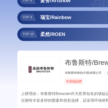
排
爱舍/Artshow
TOP 8
瑞宝/Rainbow
TOP 9
柔然/ROEN
TOP 10
布鲁斯特/Brews
布鲁斯特墙纸(中国)有限公司
|
中高端品牌
上榜理由：布鲁斯特Brewster作为世界知名的
仅拥有丰富多样的图案和色彩选择，还采用环保材
会损坏墙面，极大地方便了用户的使用体验。