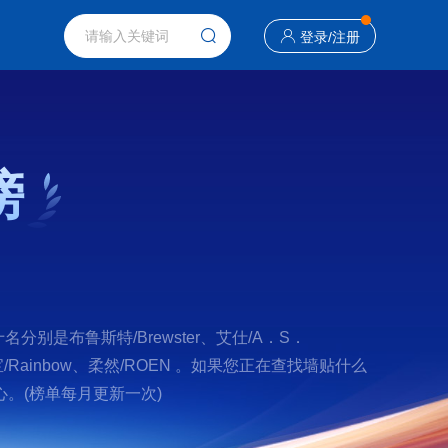
登录
/
注册
榜
是布鲁斯特/Brewster、艾仕/A．S．
、瑞宝/Rainbow、柔然/ROEN 。如果您正在查找墙贴什么
。(榜单每月更新一次)