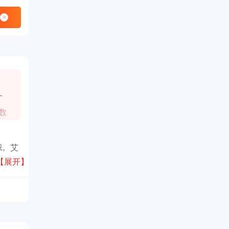
>
1
数
帜。艾
需求。
【展开】