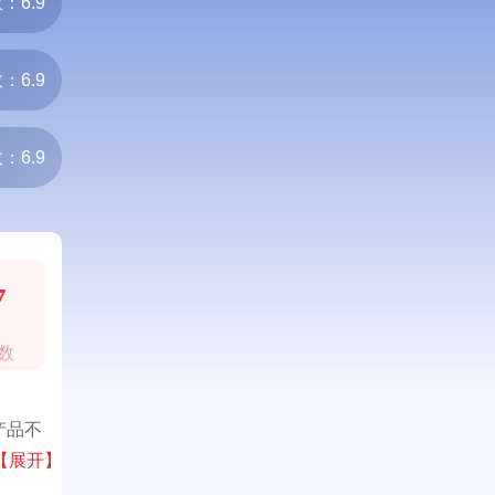
：6.9
：6.9
：6.9
7
数
产品不
卸，不
【展开】