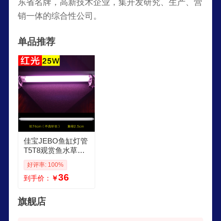
东省名牌，高新技术企业，集开发研究、生产、营
销一体的综合性公司。
单品推荐
佳宝JEBO鱼缸灯管
T5T8观赏鱼水草照
明水族箱鱼缸白色
好评率: 100%
蓝色红色灯管替换
36
到手价：
￥
灯 T8 25W粉红光长
74cm灯管一支
旗舰店