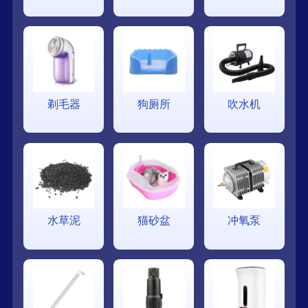
剃毛器
狗厕所
吹水机
水草泥
猫砂盆
冲氧泵