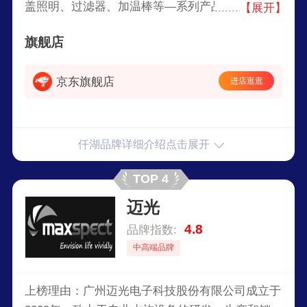
盖照明、过滤器、加温棒等—系列产品。知名水产
【展开】
饲料品牌，源自1989年新加坡，仟湖集团旗下，综
旗舰店
合的观赏鱼服务供应商。2000年起在新加坡交易所
挂牌上市。
京东旗舰店
进店逛逛
仟湖品牌详细介绍点击展开
TOP 4
迈光
4.8
品牌指数:
中高端品牌
上榜理由：广州迈光电子科技股份有限公司成立于