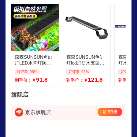
森森SUNSUN鱼缸
森森SUNSUN鱼缸
森森SU
灯LED水草灯防水
灯led灯防水支架水
灯水草灯
支架灯全光谱鱼缸
草灯全光谱爆藻观
灯防水灯
好评率: 98%
好评率: 98%
好评率: 9
观赏灯爆藻照明草
赏潜水鱼草缸照明
爆藻灯水
91.8
121.8
到手价：
￥
到手价：
￥
到手价：
缸灯 二代更显色7W
二代更显色12W 建
管 梦之
建议3038cm长缸
议5058cm长缸
水 适合0
W独立开关
旗舰店
京东旗舰店
进店逛逛