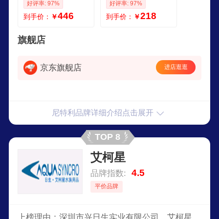
好评率: 97%
好评率: 97%
专用植物补光灯
手机APP智控 时光
446
218
到手价：
￥
到手价：
￥
SPro 80 升级版显色
升级APP双控
旗舰店
京东旗舰店
进店逛逛
尼特利品牌详细介绍点击展开
TOP 8
艾柯星
4.5
品牌指数:
平价品牌
上榜理由：深圳市兴日生实业有限公司，艾柯星，