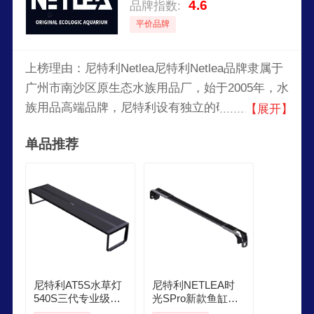
4.6
品牌指数:
平价品牌
上榜理由：尼特利Netlea尼特利Netlea品牌隶属于
广州市南沙区原生态水族用品厂，始于2005年，水
族用品高端品牌，尼特利设有独立的研发中心，拥
【展开】
有完善的实验室设备。与资深香港院校大学教授技
单品推荐
术合作，研究并指导工作。
尼特利AT5S水草灯
尼特利NETLEA时
540S三代专业级全
光SPro新款鱼缸增
光谱led伸缩鱼缸灯
艳灯全光谱水草灯