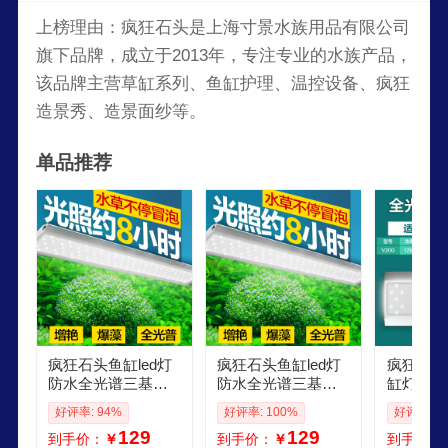
上榜理由：疯狂石头是上海寸景水族用品有限公司
旗下品牌，成立于2013年，专注专业的水族产品，
该品牌主营草缸系列、鱼缸护理、温控设备、疯狂
造景秀、造景面纱等。
单品推荐
疯狂石头鱼缸led灯
疯狂石头鱼缸led灯
疯狂石头
防水全光谱三基色
防水全光谱三基色
缸灯le
增艳水草灯堪比尼
增艳水草灯堪比尼
照明灯爆
好评率: 94%
好评率: 100%
好评率: 1
特利水草灯 全光谱L
特利水草灯 全光谱L
小型增艳
129
129
到手价：
￥
到手价：
￥
到手价：
ED水草灯V200带无
ED水草灯V200带无
灯 水草灯