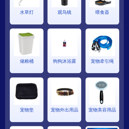
水草灯
观鸟镜
喂食器
储粮桶
狗狗沐浴露
宠物牵引绳
宠物垫
宠物外出用品
宠物美容用品