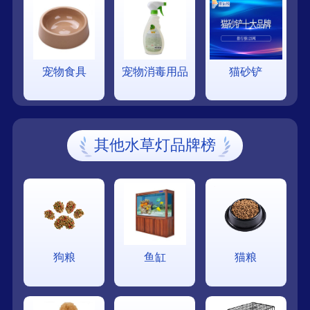
宠物食具
宠物消毒用品
猫砂铲
其他水草灯品牌榜
狗粮
鱼缸
猫粮