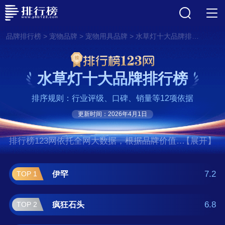
>
>
>
品牌排行榜
宠物品牌
宠物用具品牌
水草灯十大品牌排行榜
水草灯十大品牌排行榜
排序规则：行业评级、口碑、销量等12项依据
更新时间：2026年4月1日
排行榜123网依托全网大数据，根据品牌价值、
【展开】
口碑评价等多项指数评选出了水草灯十大品牌
排行榜,前十名分别是伊罕、疯狂石头、仟
7.2
伊罕
TOP 1
湖/OF、迈光/Maxspect、森森/Sunsun、疯狂
水草、尼特利、艾柯星/Aquasyncro、闽江水
6.8
疯狂石头
TOP 2
族/MINJIANG、佳宝/JEBO。如果您正在查找