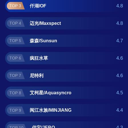
水草灯什么牌子好？那么本水草灯十大品牌榜
4.8
仟湖/OF
TOP 3
单可供您作为选购参考，我们致力于用最真实
的用户数据推荐口碑最好的水草灯品牌，让您
4.8
迈光/Maxspect
TOP 4
选得放心。(榜单每月更新一次)
4.7
森森/Sunsun
TOP 5
4.6
疯狂水草
TOP 6
4.6
尼特利
TOP 7
4.5
艾柯星/Aquasyncro
TOP 8
4.4
闽江水族/MINJIANG
TOP 9
4.3
佳宝/JEBO
TOP 10