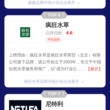
森森品牌详细介绍点击展开
TOP 6
疯狂水草
4.6
品牌指数:
平价品牌
上榜理由：疯狂水草是疯狂水草商贸（北京）有限
公司旗下品牌，该公司创立于2003年，专注于中国
自然水景服务和推广，以“成为行业公认的中国自
【展开】
然水景第一家”为愿景，多年来致力于自然水景行
疯狂水草品牌详细介绍点击展开
业发展，抓住行业发展机遇，整合业内资源，提供
高端自然水景行业建设、专业造景师人才培训及水
TOP 7
草养护技术和造景等服务，被业界冠以“最有含金
尼特利
量”的品牌。