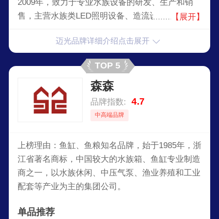
2009年，致力于专业水族设备的研发、生产和销
售，主营水族类LED照明设备、造流设备等6个系
【展开】
列、近40个型号的产品，销往全球六大洲30多个国
迈光品牌详细介绍点击展开
家和地区。在全球水族设备行业具有较高的行业地
位与市场竞争力，与丹麦国家水族馆、美国大西洋
TOP 5
海洋馆等国外大型海洋馆合作项目经验。
森森
4.7
品牌指数:
中高端品牌
上榜理由：鱼缸、鱼粮知名品牌，始于1985年，浙
江省著名商标，中国较大的水族箱、鱼缸专业制造
商之一，以水族休闲、中压气泵、渔业养殖和工业
配套等产业为主的集团公司。
单品推荐