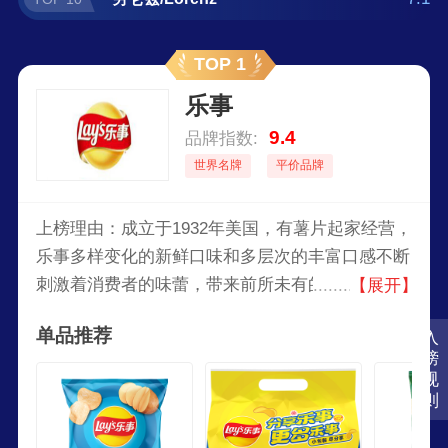
TOP 1
乐事
9.4
品牌指数:
世界名牌
平价品牌
上榜理由：成立于1932年美国，有薯片起家经营，
乐事多样变化的新鲜口味和多层次的丰富口感不断
刺激着消费者的味蕾，带来前所未有的美味体验。
【展开】
味觉的愉悦让消费者不知不觉嘴角上扬，快乐微
单品推荐
入
笑。薄薄的土豆片上实现“甜、咸、酸、辣、鲜”五
榜
味的和谐与多层次的口感，展现了中国各地的美食
规
滋味，不仅有上海的外婆红烧肉味，还有四川的飘
则
香麻辣锅味、广东的椒盐元宝虾味，更有中西美味