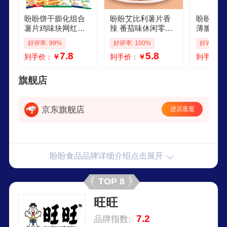
盼盼饼干膨化组合
盼盼艾比利薯片香
盼盼咔滋
薯片鸡味块网红零
辣 番茄味休闲零食
薄脆薯片
食品休闲解馋小吃
独立小包膨化食品
膨化食品
好评率: 99%
好评率: 100%
好评率: 9
麦香鸡味块8g15包
追剧分享装年货 番
食多种口
7.8
5.8
到手价：
￥
到手价：
￥
到手价：
口味随机
茄味35g3包
脆玉米薯
肉味100
旗舰店
京东旗舰店
进店逛逛
盼盼食品品牌详细介绍点击展开
TOP 8
旺旺
7.2
品牌指数: