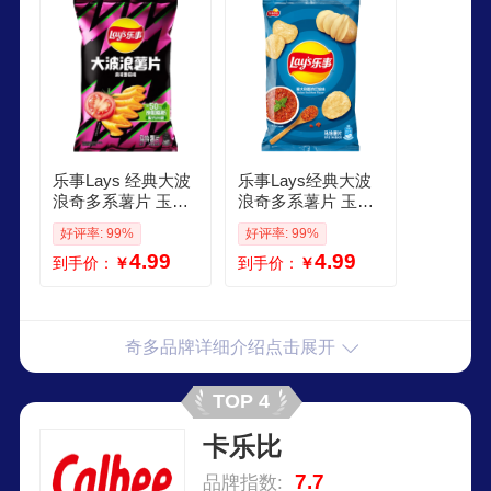
乐事Lays 经典大波
乐事Lays经典大波
浪奇多系薯片 玉米
浪奇多系薯片 玉米
棒40g50g 单袋装办
棒40g50g 单袋装办
好评率: 99%
好评率: 99%
公室休闲零食 大波
公室休闲零食 意大
4.99
4.99
到手价：
￥
到手价：
￥
浪辣条味40克
利香浓红烩味40g
奇多品牌详细介绍点击展开
TOP 4
卡乐比
7.7
品牌指数: