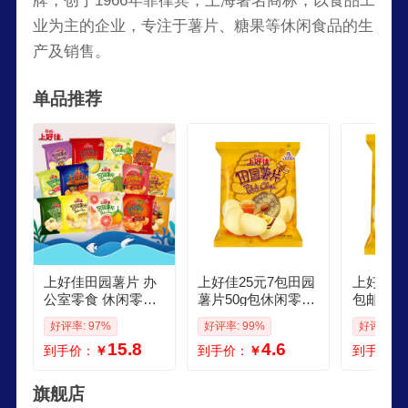
牌，创于1966年菲律宾，上海著名商标，以食品工
业为主的企业，专注于薯片、糖果等休闲食品的生
产及销售。
单品推荐
上好佳田园薯片 办
上好佳25元7包田园
上好佳4
公室零食 休闲零食
薯片50g包休闲零食
包邮 混
膨化食品 口味随机
番茄味烤肉味多口
休闲零食
好评率: 97%
好评率: 99%
好评率: 9
12g20包
味可选 丝滑蜂蜜黄
随意搭配
15.8
4.6
到手价：
￥
到手价：
￥
到手价：
油味
丝滑蜂蜜
旗舰店