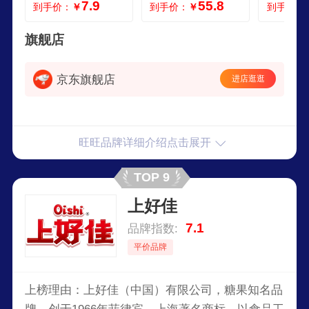
7.9
55.8
到手价：
￥
到手价：
￥
到手价：
加旺大礼盒835g
8包
旗舰店
京东旗舰店
进店逛逛
旺旺品牌详细介绍点击展开
TOP 9
上好佳
7.1
品牌指数:
平价品牌
上榜理由：上好佳（中国）有限公司，糖果知名品