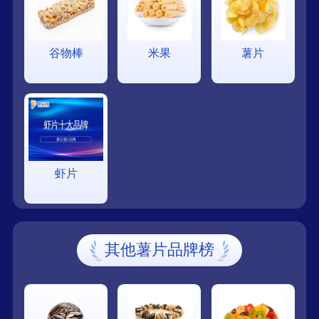
谷物棒
米果
薯片
虾片
其他薯片品牌榜