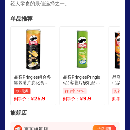
轻人零食的最佳选择之一。
单品推荐
品客Pringles组合多
品客PringlesPringle
品客Pringl
罐装薯片膨化食品
s品客薯片酸乳酪洋
s品客薯
礼盒办公室休闲零
葱味罐装办公室小
散装小吃
领2元券
好评率: 98%
好评率: 1
食多口味组合装批
吃膨化休闲网红零
膨化食品1
25.9
9.9
到手价：
￥
到手价：
￥
到手价：
发 黑松露丝绒土豆
食品 酸乳酪洋葱味1
川香辣条味 
泥风味 80g3罐
10g1罐
箱
旗舰店
京东旗舰店
进店逛逛