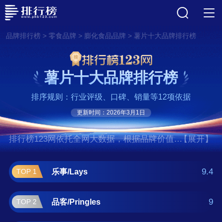
>
>
>
品牌排行榜
零食品牌
膨化食品品牌
薯片十大品牌排行榜
薯片十大品牌排行榜
排序规则：行业评级、口碑、销量等12项依据
更新时间：2026年3月1日
排行榜123网依托全网大数据，根据品牌价值、
【展开】
口碑评价等多项指数评选出了薯片十大品牌排
行榜,前十名分别是乐事/Lays、品客/Pringles、
9.4
乐事/Lays
TOP 1
奇多/Cheetos、卡乐比/Calbee、好丽
友/Orion、可比克/capicao、盼盼食品、旺旺、
9
品客/Pringles
TOP 2
上好佳/Oishi、劳仑兹/Lorenz。如果您正在查