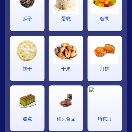
瓜子
蛋糕
糖果
饼干
干果
月饼
糕点
罐头食品
巧克力