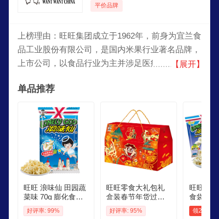
平价品牌
上榜理由：旺旺集团成立于1962年，前身为宜兰食
品工业股份有限公司，是国内米果行业著名品牌，
上市公司，以食品行业为主并涉足医疗服务、餐饮
【展开】
连锁、农业、酒店、房地产等领域的大型企业。
单品推荐
旺旺 浪味仙 田园蔬
旺旺零食大礼包礼
旺旺 旺
菜味 70g 膨化食品
盒装春节年货过年
食袋装蔬
花式薯卷 追剧小零
礼盒送礼休闲小零
薯片解馋零
好评率: 99%
好评率: 95%
领27元券
食薯片
食薯片混合装 旺上
包 旺旺浪