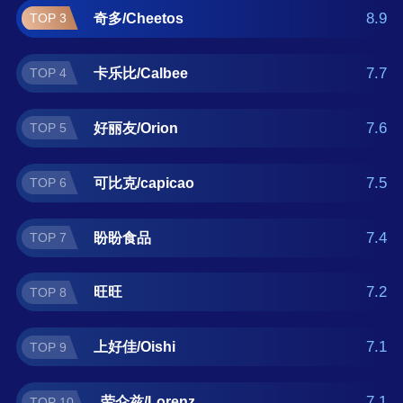
找薯片什么牌子好？那么本薯片十大品牌榜单
8.9
奇多/Cheetos
TOP 3
可供您作为选购参考，我们致力于用最真实的
用户数据推荐口碑最好的薯片品牌，让您选得
7.7
卡乐比/Calbee
TOP 4
放心。(榜单每月更新一次)
7.6
好丽友/Orion
TOP 5
7.5
可比克/capicao
TOP 6
7.4
盼盼食品
TOP 7
7.2
旺旺
TOP 8
7.1
上好佳/Oishi
TOP 9
7.1
劳仑兹/Lorenz
TOP 10