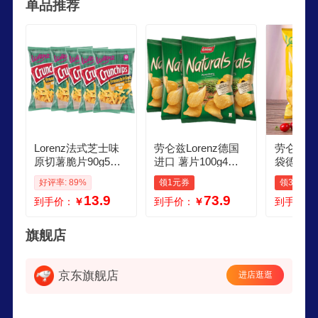
单品推荐
牌之一，创立于1935年，产品包括薯片系列，椒盐
脆饼系列，膨化系列等。在德国本地及欧洲市场受
到消费者的高度喜爱与认可。
Lorenz法式芝士味
劳仑兹Lorenz德国
劳仑兹Lo
原切薯脆片90g5袋
进口 薯片100g4袋
袋德国10
临期清仓
原切薄脆片休闲零
味薯片土
好评率: 89%
领1元券
领3元券
食 大包装膨化土豆
海盐口味
13.9
73.9
到手价：
￥
到手价：
￥
到手价：
片 迷迭香味薯片 10
经典原味
0g4袋
gX2袋
旗舰店
京东旗舰店
进店逛逛