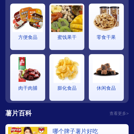
方便食品
蜜饯果干
零食干果
肉干肉脯
膨化食品
休闲食品
薯片百科
查看更多>
哪个牌子薯片好吃