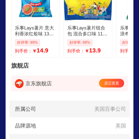
激情混搭、颠覆传统的百事可乐鸡味!
乐事Lays薯片 意大
乐事Lays薯片组合
乐事Lay
利香浓红烩味 135
包 混合多口味 115
浪奇多系
克 休闲零食 膨化食
克23克5包5种口味
棒40g5
好评率: 99%
好评率: 99%
好评率: 9
品
休闲零食
公室休闲
14.9
13.9
到手价：
￥
到手价：
￥
到手价：
海苔味40
旗舰店
京东旗舰店
进店逛逛
所属公司
美国百事公司
品牌源地
美国