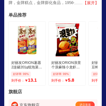
牌，金牌糕点，金牌膨化食品，1956创立于年韩
【展开】
国，韩国四大食品公司之一，韩国食品行业翘楚，
单品推荐
综合性食品企业。
好丽友ORION薯愿
好丽友ORION浪里
好丽友O
2连罐201g组泡菜97
个浪麻辣小龙虾味6
豆蜂蜜黄
g原味104g非油炸薯
5g 休闲零食薯片小
休闲零食
好评率: 99%
好评率: 99%
好评率: 9
片休闲零食解馋
包装膨化食品小吃
装膨化食
13.1
5.8
到手价：
￥
到手价：
￥
到手价：
旗舰店
京东旗舰店
进店逛逛