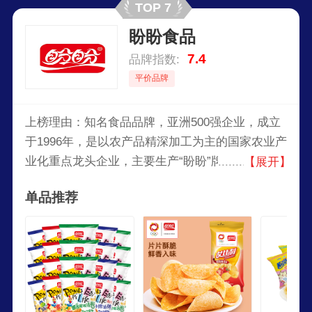
TOP 7
盼盼食品
7.4
品牌指数:
平价品牌
上榜理由：知名食品品牌，亚洲500强企业，成立
于1996年，是以农产品精深加工为主的国家农业产
业化重点龙头企业，主要生产“盼盼”牌麦香系列、
【展开】
模范小班系列、咔吃唻客系列、“艾比利”薯片系列
单品推荐
等膨化类食品及法式小面包、软面包、蒸蛋糕、梅
尼耶干蛋糕、梅尼耶涂层蛋糕、软华夫、手撕包等
烘焙类食品。