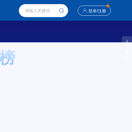
登录
/
注册
入
榜
榜
规
则
分别是汉莎/HANSA、当代/DORNBRACHT、
mericanStandard 。如果您正在查找水龙头什么牌子
。(榜单每月更新一次)