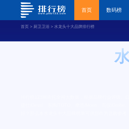
首页
数码榜
首页
>
厨卫卫浴
>
水龙头十大品牌排行榜
排行榜123网依托全网大数据，根据品牌行业评级、口
捷仕/Gessi、东陶/TOTO、摩恩/Moen、高仪/Groh
好？那么本水龙头十大品牌榜单可供您作为选购参考，