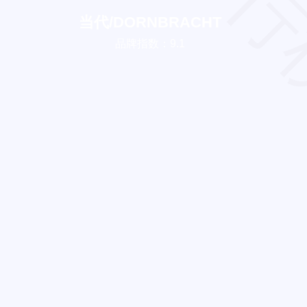
排行
当代/DORNBRACHT
品牌指数：9.1
东陶/TOTO
TOP 4
摩恩/Moen
TOP 5
高仪/Grohe
TOP 6
科勒/KOHLER
TOP 7