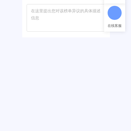
在线客服
*
姓 名
：8.9
*
联系方式
：8.8
立即提交
：8.8
排行榜123网品牌榜是通过大数据筛选，无人工干
预，部分榜单因品牌同名原因会有误差或错误，感
谢您的提醒，反馈内容经核实后，我们立即更改。
：8.8