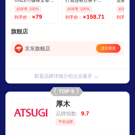
UNZE小腿袜女春秋
打底连裤丝袜子女S
是船袜子
中筒丝袜中厚显瘦8
ABRINA日系黑色光
防滑不掉
好评率: 100%
好评率: 100%
好评率: 1
0D天鹅绒发热袜 中
腿神器秋冬保暖 15
混夏季薄
79
158.71
到手价：
￥
到手价：
￥
到手价：
筒发热袜黑色0262
0D黑色连裤袜二双
黑色026
双装 均码 3543均可
装SBG15 L 臀围90
开 均码 
穿弹力很大
103身高155170
3439码
旗舰店
京东旗舰店
进店逛逛
郡是品牌详细介绍点击展开
TOP 5
厚木
9.7
品牌指数:
平价品牌