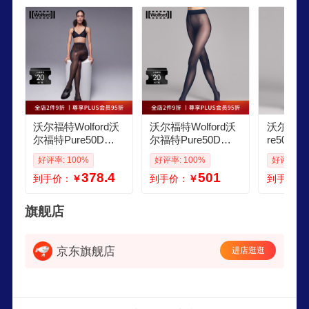
匪夷所思的5DEN。象NicoleKidman,以及王菲等是
它家最忠实的用户。
沃尔福特Wolford沃
沃尔福特Wolford沃
沃尔福特Wo
尔福特Pure50D秋
尔福特Pure50D秋
re50D
季柔软舒适连裤黑
季柔软舒适连裤黑
连裤黑色
好评率: 100%
好评率: 100%
好评率: 1
色丝袜子女14434 7
色丝袜子女14434 5
005 黑色
378.4
501
到手价：
￥
到手价：
￥
到手价：
005 黑色 S
280 蓝色 XL
旗舰店
京东旗舰店
进店逛逛