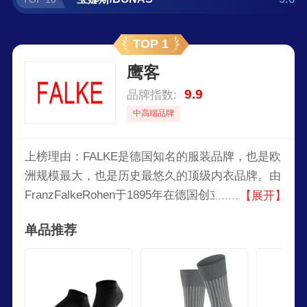
TOP 1
鹰客
9.9
品牌指数:
中高端品牌
上榜理由：FALKE是德国知名的服装品牌，也是欧
洲规模最大，也是历史最悠久的顶级内衣品牌。由
FranzFalkeRohen于1895年在德国创立，由一家小
【展开】
作坊发展而来，经历了三个世纪，共四代人的经
单品推荐
营，是目前已经有了上百年历史的全球袜业顶级品
牌。FALKE主要以秘鲁羊毛、蒙古绒山羊毛等高端
材质为原料，生产出的丝袜品质极高，被誉为“德
国品质”的象征，年销售额超过2亿欧元。在美剧