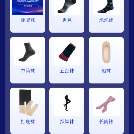
瘦腿袜
男袜
泡泡袜
中筒袜
五趾袜
船袜
打底袜
踩脚袜
长筒袜