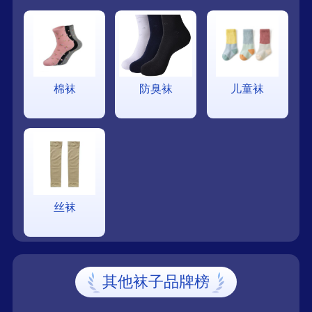
棉袜
防臭袜
儿童袜
丝袜
其他袜子品牌榜