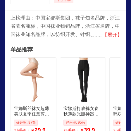
上榜理由：中国宝娜斯集团，袜子知名品牌，浙江
省著名商标，中国袜业畅销品牌，浙江省名牌，中
国袜业知名品牌，以纺织开发、针织、纺织生产、
【展开】
市场经营管理为主，集袜业、服装、化纤原材料、
单品推荐
投资控股于一体的大型现代企业集团。
宝娜斯丝袜女超薄
宝娜斯打底裤女春
宝娜斯丝
美肤夏季任意剪菠
秋薄款光腿神器女4
码双加裆
萝袜天鹅绒连裤袜
80D压力袜保暖黑色
袜肤色胖
好评率: 97%
好评率: 95%
好评率: 9
性感光腿神器2双
连裤袜
底袜光腿
29.9
39.9
到手价：
￥
到手价：
￥
到手价：