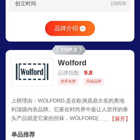
创立时间
1895年
品牌介绍
>
TOP 2
Wolford
9.8
品牌指数:
世界名牌
高端品牌
上榜理由：WOLFORD,是在欧洲鼎鼎大名的奥地
利顶级内衣品牌。它家在时尚界中最让人崇拜的拳
头产品就是它家的丝袜，WOLFORD的丝袜可能是
【展开】
世界上最好的丝袜。它家出产的AURA5丝袜，是
单品推荐
世界上最薄的丝袜，袜子纤维的纤度单位竟然达到