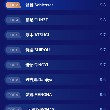
斯/BONAS。如果您正在查找袜子什么牌子好？
9.8
舒雅/Schiesser
TOP 3
那么本袜子十大品牌榜单可供您作为选购参
考，我们致力于用最真实的用户数据推荐口碑
9.8
郡是/GUNZE
TOP 4
最好的袜子品牌，让您选得放心。(榜单每月更
新一次)
9.7
厚木/ATSUGI
TOP 5
9.7
诗柔/SHIROU
TOP 6
9.7
情怡/QINGYI
TOP 7
9.6
丹吉娅/Danjiya
TOP 8
9.6
梦娜/MENGNA
TOP 9
9.6
宝娜斯/BONAS
TOP 10