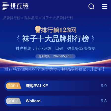
>
>
品牌排行榜
鞋袜品牌
袜子十大品牌排行榜
袜子十大品牌排行榜
排序规则：行业评级、口碑、销量等12项依据
更新时间：2026年5月1日
排行榜123网依托全网大数据，根据品牌价值、
【展开】
口碑评价等多项指数评选出了袜子十大品牌排
行榜,前十名分别是鹰客/FALKE、Wolford、舒
9.9
鹰客/FALKE
TOP 1
雅/Schiesser、郡是/GUNZE、厚木/ATSUGI、
诗柔/SHIROU、情怡/QINGYI、丹吉
9.8
Wolford
TOP 2
娅/Danjiya、梦娜/MENGNA、宝娜