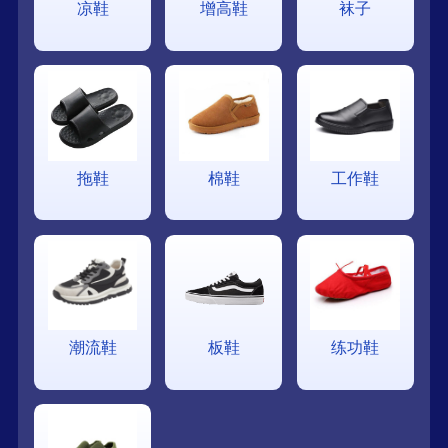
凉鞋
增高鞋
袜子
拖鞋
棉鞋
工作鞋
潮流鞋
板鞋
练功鞋