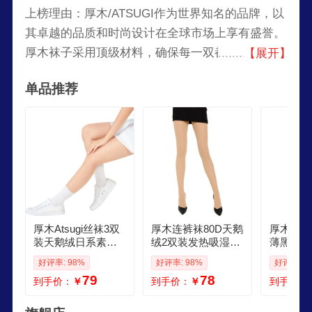
上榜理由：厚木/ATSUGI作为世界知名的品牌，以
其卓越的品质和时尚设计在全球市场上享有盛誉。
厚木袜子采用顶级材料，确保每一双都具备极佳的
【展开】
舒适性和耐用性。无论是日常穿着还是特殊场合，
单品推荐
厚木袜子都能完美贴合您的需求，提供无与伦比的
穿着体验。
厚木Atsugi丝袜3双
厚木连裤袜80D天鹅
厚木透明
装天鹅绒日系素肌
绒2双装发热吸湿排
薄黑丝连
感细腻薄款连裤袜
汗加厚丝袜女袜子
无痕裸肌
好评率: 98%
好评率: 98%
好评率: 9
子打底袜女黑丝 10
黑丝YT802P 378嫩
袜袜子AM1
79
78
到手价：
￥
到手价：
￥
到手价：
2雾霭灰色 LLL身高
米色 2双 M L臀围85
纯米色新
155170 3双
98身高 150165
透明 L L
0