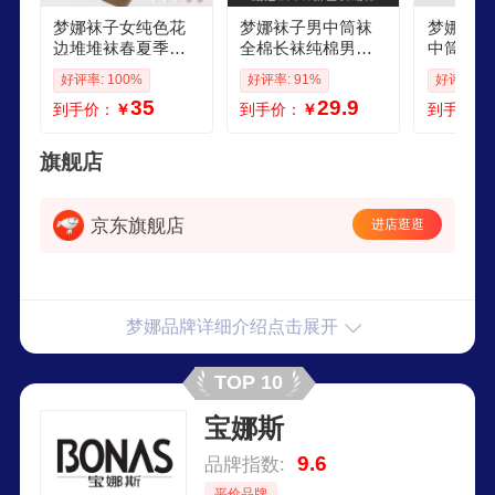
梦娜袜子女纯色花
梦娜袜子男中筒袜
梦娜袜子
边堆堆袜春夏季中
全棉长袜纯棉男士
中筒夏季
筒袜休闲时尚甜美
黑色男袜抗菌防臭
舒适黑色
好评率: 100%
好评率: 91%
好评率: 9
风甜系长筒袜 白色5
吸汗春秋冬季 纯棉
筒袜长袜 
35
29.9
到手价：
￥
到手价：
￥
到手价：
双 均码
抗菌短袜黑色6 XL
藏宝贝加
加大码适合4246码
均码
旗舰店
京东旗舰店
进店逛逛
梦娜品牌详细介绍点击展开
TOP 10
宝娜斯
9.6
品牌指数:
平价品牌