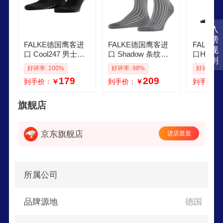
《绯闻女孩》中，男主角Chuck用FALKE丝袜向
Blair求婚，使得FALKE名噪一时。
入
榜
FALKE德国鹰客进
FALKE德国鹰客进
FALKE
规
口 Cool247 男士棉
口 Shadow 条纹商
口HAPPY
则
袜四季商务透气短
务休闲棉袜男袜西
两双棉袜
好评率: 100%
好评率: 98%
好评率: 1
筒轻薄纯色13257 3
装袜中筒袜子14648
男袜礼物
179
209
到手价：
￥
到手价：
￥
到手价：
000 black 1双 均码
3164 steel mel灰色
10 6375 
4142
1双 均码 4142
深蓝中筒 
3942
旗舰店
京东旗舰店
进店逛逛
所属公司
品牌源地
德国