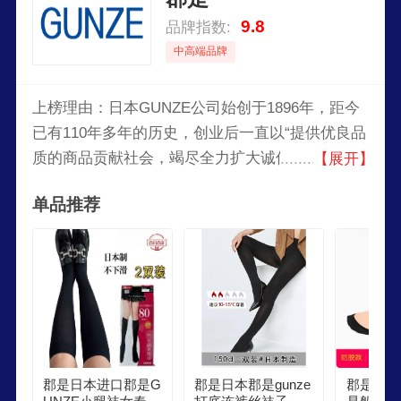
9.8
品牌指数:
中高端品牌
上榜理由：日本GUNZE公司始创于1896年，距今
已有110年多年的历史，创业后一直以“提供优良品
质的商品贡献社会，竭尽全力扩大诚信，以不断的
【展开】
创新引领世界时尚”为企业理念。从当初的制丝业
单品推荐
到现在的服装业，纤维加工以及各种非纤维事业。
郡是日本进口郡是G
郡是日本郡是gunze
郡是日本