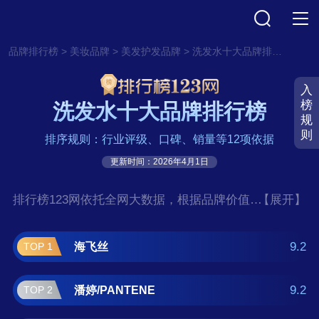
>
>
>
品牌排行榜
美妆品牌
美发护发品牌
洗发水十大品牌排行榜
入
榜
洗发水十大品牌排行榜
规
则
排序规则：行业评级、口碑、销量等12项依据
更新时间：2026年4月1日
排行榜123网依托全网大数据，根据品牌价值、
【展开】
口碑评价等多项指数评选出了洗发水十大品牌
排行榜,前十名分别是海飞丝、潘
9.2
海飞丝
TOP 1
婷/PANTENE、力士/LUX、多芬/DOVE、清
扬/CLEAR、沙宣/VS、施华蔻、欧莱雅、卡
9.2
潘婷/PANTENE
TOP 2
诗/Kerastase、薇姿/Vichy。如果您正在查找洗