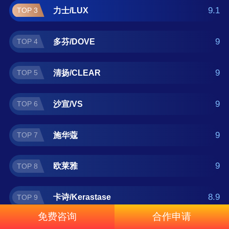
发水什么牌子好？那么本洗发水十大品牌榜单
9.1
力士/LUX
TOP 3
可供您作为选购参考，我们致力于用最真实的
用户数据推荐口碑最好的洗发水品牌，让您选
9
多芬/DOVE
TOP 4
得放心。(榜单每月更新一次)
9
清扬/CLEAR
TOP 5
9
沙宣/VS
TOP 6
9
施华蔻
TOP 7
9
欧莱雅
TOP 8
8.9
卡诗/Kerastase
TOP 9
免费咨询
合作申请
8.9
薇姿/Vichy
TOP 10