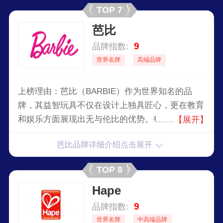
TOP 7
芭比
9
品牌指数:
世界名牌
高端品牌
上榜理由：芭比（BARBIE）作为世界知名的品
牌，其益智玩具不仅在设计上独具匠心，更在教育
和娱乐方面展现出无与伦比的优势。每一款芭比益
【展开】
智玩具都经过精心设计，旨在激发孩子们的创造力
芭比品牌详细介绍点击展开
和想象力。通过互动和角色扮演，孩子们可以在玩
乐中学习，培养解决问题的能力和社交技巧。
TOP 8
Hape
9
品牌指数:
世界名牌
中高端品牌