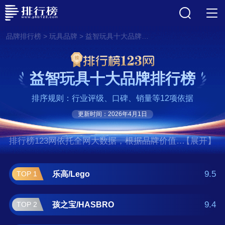
>
>
品牌排行榜
玩具品牌
益智玩具十大品牌排行榜
益智玩具十大品牌排行榜
排序规则：行业评级、口碑、销量等12项依据
更新时间：2026年4月1日
排行榜123网依托全网大数据，根据品牌价值、
【展开】
口碑评价等多项指数评选出了益智玩具十大品
牌排行榜,前十名分别是乐高/Lego、孩之
9.5
乐高/Lego
TOP 1
宝/HASBRO、多美/TAKARATOMY、美
泰/MATTEL、费雪/FISHER-PRICE、万
9.4
孩之宝/HASBRO
TOP 2
代/BANDAI、芭比/BARBIE、Hape、麦格