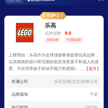
TOP 1
乐高
9.5
品牌指数:
世界名牌
中高端品牌
上榜理由：乐高作为全球顶级奢侈益智玩具品牌，
以其精湛的设计和无限的创意深受孩子和成人的喜
爱。不仅培养孩子的动手能力和逻辑思维，更鼓励
【展开】
他们的创造力和想象力。产品涵盖丰富的主题，从
所属公司
乐高贸易(北京)有限公司
经典电影到科幻太空，每一款都是精致的艺术品。
在设计和质量上始终保持最高标准，使每一块积木
品牌源地
丹麦
都能完美契合。
创立时间
1932年