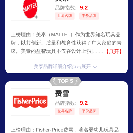
9.2
品牌指数:
世界名牌
平价品牌
上榜理由：美泰（MATTEL）作为世界知名玩具品
牌，以其创新、质量和教育性获得了广大家庭的青
睐。美泰的益智玩具不仅在设计上独具匠心，更在
【展开】
内容上注重儿童思维和创造力的培养。每一款玩具
美泰品牌详细介绍点击展开
都经过严格的安全测试和品质检测，确保给孩子带
来安全、欢乐的体验。品牌旗下的芭比娃娃、托马
TOP 5
斯小火车等经典系列，早已成为全球儿童成长中的
费雪
重要伙伴。选择美泰就是选择顶级奢侈的娱乐体
验，让孩子在玩乐中获得知识和技能。无论是节日
9.2
品牌指数:
礼物还是日常陪伴，美泰益智玩具都能带来无与伦
世界名牌
平价品牌
比的价值和独特体验，值得每一个家庭信赖。
上榜理由：Fisher-Price费雪，著名婴幼儿玩具品