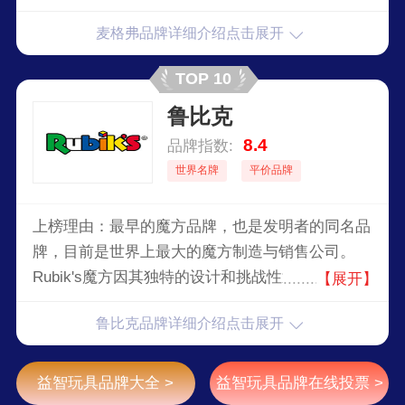
他们在空间想象、手眼协调、逻辑思维等方面的发
麦格弗品牌详细介绍点击展开
展。
TOP 10
鲁比克
8.4
品牌指数:
世界名牌
平价品牌
上榜理由：最早的魔方品牌，也是发明者的同名品
牌，目前是世界上最大的魔方制造与销售公司。
Rubik's魔方因其独特的设计和挑战性迅速成为全
【展开】
球最受欢迎的智力玩具之一。作为世界上最知名的
鲁比克品牌详细介绍点击展开
魔方品牌，Rubik's不仅代表了一种智力挑战，更
成为了一个文化符号和教育工具。
益智玩具品牌大全 >
益智玩具品牌在线投票 >