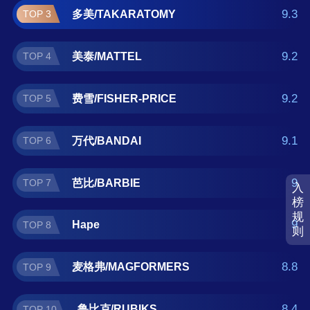
弗/MAGFORMERS、鲁比克/RUBIKS。如果您
9.3
多美/TAKARATOMY
TOP 3
正在查找益智玩具什么牌子好？那么本益智玩
具十大品牌榜单可供您作为选购参考，我们致
9.2
美泰/MATTEL
TOP 4
力于用最真实的用户数据推荐口碑最好的益智
玩具品牌，让您选得放心。(榜单每月更新一次)
9.2
费雪/FISHER-PRICE
TOP 5
9.1
万代/BANDAI
TOP 6
9
芭比/BARBIE
TOP 7
入
榜
规
9
Hape
TOP 8
则
8.8
麦格弗/MAGFORMERS
TOP 9
8.4
鲁比克/RUBIKS
TOP 10