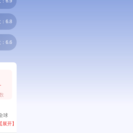
：6.9
：6.8
：6.6
1
数
全球
【展开】