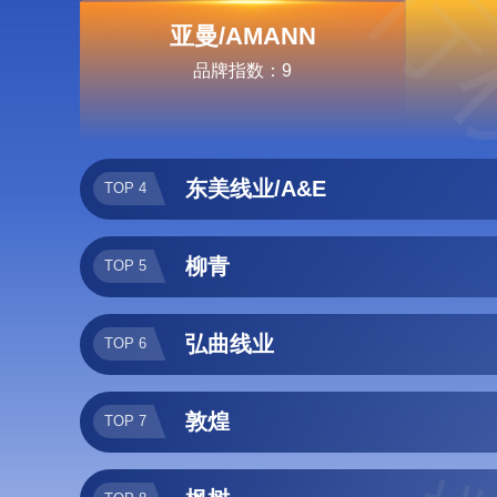
排行
亚曼/AMANN
品牌指数：9
东美线业/A&E
TOP 4
柳青
TOP 5
弘曲线业
TOP 6
敦煌
TOP 7