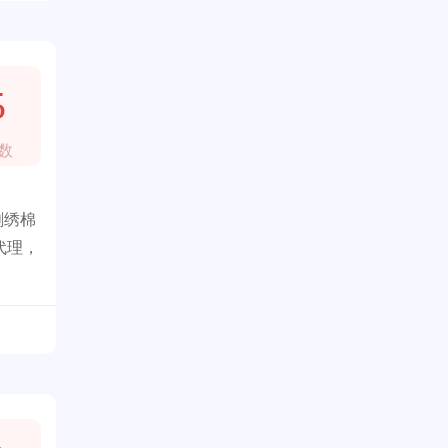
5
数
刺绣棉
代理，