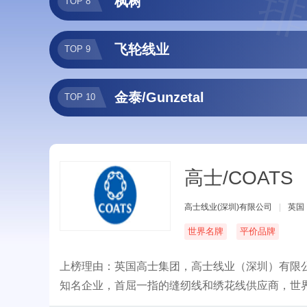
排
枫树
TOP 8
飞轮线业
TOP 9
金泰/Gunzetal
TOP 10
高士/COATS
高士线业(深圳)有限公司
|
英国
世界名牌
平价品牌
上榜理由：英国高士集团，高士线业（深圳）有限公
知名企业，首屈一指的缝纫线和绣花线供应商，世