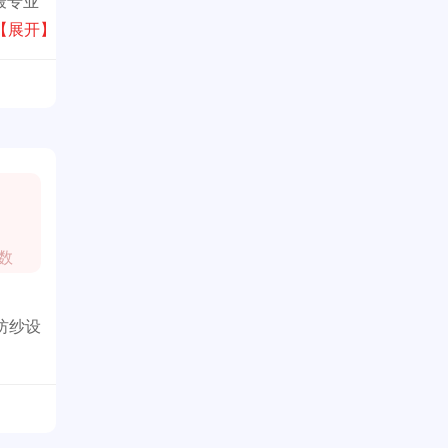
最专业
【展开】
数
纺纱设