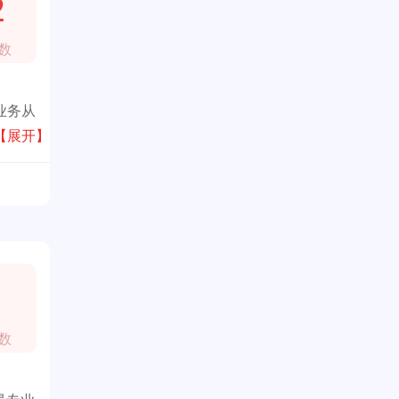
2
数
业务从
致力
【展开】
数