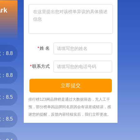
rk
*
姓 名
：8.8
*
联系方式
：8.8
立即提交
：8.5
排行榜123网品牌榜是通过大数据筛选，无人工干
预，部分榜单因品牌同名原因会有误差或错误，感
谢您的提醒，反馈内容经核实后，我们立即更改。
：8.5