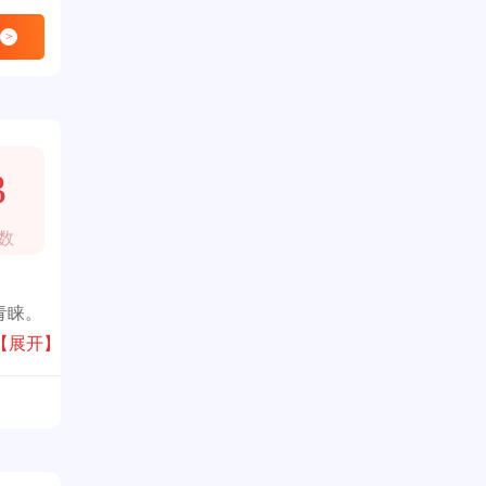
>
3
数
青睐。
【展开】