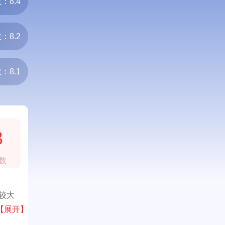
：8.4
：8.2
：8.1
3
数
较大
理用品
【展开】