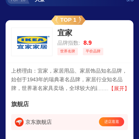
TOP 1
宜家
8.9
品牌指数:
世界名牌
平价品牌
上榜理由：宜家，家居用品、家居饰品知名品牌，
始创于1943年的瑞典著名品牌，家居行业知名品
牌，世界著名家具卖场，全球较大的跨国性家居供
【展开】
应商之一。许多产品在功能和风格上可谓种类繁
旗舰店
多，销售主要包括座椅/沙发系列、办公用品、卧
室系列、厨房系列、宜家已成为一个全球家居品
京东旗舰店
进店逛逛
牌，为世界各地的人们提供价格实惠、设计出色和
使用舒适的产品。