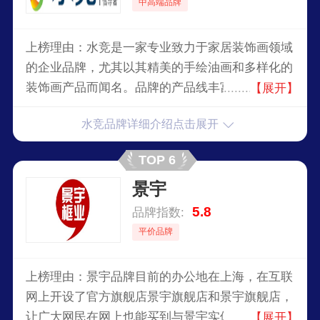
中高端品牌
上榜理由：水竞是一家专业致力于家居装饰画领域
的企业品牌，尤其以其精美的手绘油画和多样化的
装饰画产品而闻名。品牌的产品线丰富多样，包括
【展开】
但不限于装饰画、油画、无框画、客厅壁画、挂
水竞品牌详细介绍点击展开
画、玄关壁画等，力求创造出符合时代审美并兼具
艺术价值与装饰性的作品。
TOP 6
景宇
5.8
品牌指数:
平价品牌
上榜理由：景宇品牌目前的办公地在上海，在互联
网上开设了官方旗舰店景宇旗舰店和景宇旗舰店，
让广大网民在网上也能买到与景宇实体店同款的商
【展开】