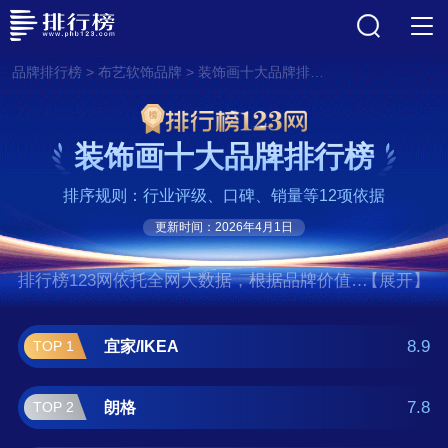
>
>
品牌排行榜
布艺软饰品牌
装饰画十大品牌排行榜
装饰画十大品牌排行榜
排序规则：行业评级、口碑、销量等12项依据
更新时间：2026年4月1日
排行榜123网依托全网大数据，根据品牌价值、
【展开】
口碑评价等多项指数评选出了装饰画十大品牌
排行榜,前十名分别是宜家/IKEA、朗格、野兽
8.9
宜家/IKEA
TOP 1
派/THEBEAST、好久不见、水竞/S.J.A、景
宇、风纯、荣宝斋、绘绘、大景。如果您正在
7.8
朗格
TOP 2
查找装饰画什么牌子好？那么本装饰画十大品