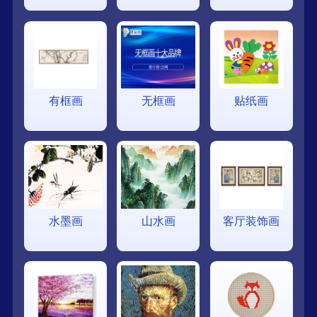
有框画
无框画
贴纸画
水墨画
山水画
客厅装饰画