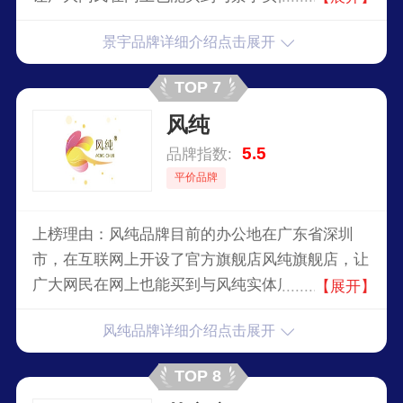
品。景宇品牌自创立至今，深受广大用户们的喜
景宇品牌详细介绍点击展开
爱，虽然景宇已经取得一些不错的成绩，但并没有
放慢前进的步伐，仍在为成为行业中的最顶尖品牌
TOP 7
努力。
风纯
5.5
品牌指数:
平价品牌
上榜理由：风纯品牌目前的办公地在广东省深圳
市，在互联网上开设了官方旗舰店风纯旗舰店，让
广大网民在网上也能买到与风纯实体店同款的商
【展开】
品。风纯品牌自创立至今，深受广大用户们的喜
风纯品牌详细介绍点击展开
爱，虽然风纯已经取得一些不错的成绩，但并没有
放慢前进的步伐，仍在为成为行业中的最顶尖品牌
TOP 8
努力。