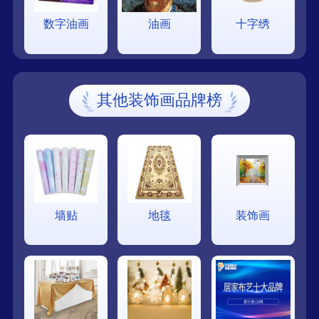
数字油画
油画
十字绣
其他装饰画品牌榜
墙贴
地毯
装饰画