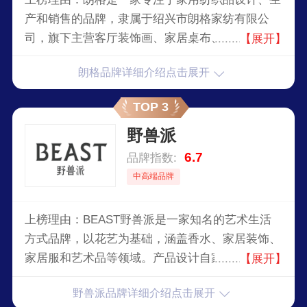
产和销售的品牌，隶属于绍兴市朗格家纺有限公
司，旗下主营客厅装饰画、家居桌布、沙发垫、家
【展开】
居贴饰等，该品牌致力于为消费者提供高品质的家
朗格品牌详细介绍点击展开
纺产品，通过不断创新和提升服务质量，为更多家
庭带来温馨舒适的家居生活享受。
TOP 3
野兽派
6.7
品牌指数:
中高端品牌
上榜理由：BEAST野兽派是一家知名的艺术生活
方式品牌，以花艺为基础，涵盖香水、家居装饰、
家居服和艺术品等领域。产品设计自家制作，也搜
【展开】
罗全球单品，注重情感和独立品味，赋予每个产品
野兽派品牌详细介绍点击展开
灵魂。影响着中国新一代的生活方式。