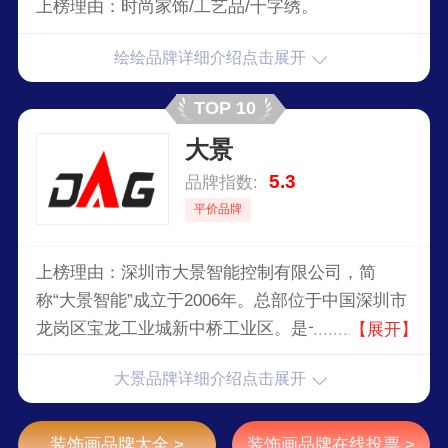
上榜理由：时尚家饰/工艺品/十字绣。
绘绘品牌详细介绍点击展开
TOP 10
大景
5.3
品牌指数:
平价品牌
上榜理由：深圳市大景智能控制有限公司，简
称“大景智能”成立于2006年。总部位于中国深圳市
龙岗区宝龙工业城新中桥工业区。是一家集研发、
【展开】
生产、销售、服务于一体的现代科技企业。专注于
大景品牌详细介绍点击展开
智能建筑领域。公司坚持稳健前行、持续创新、开
放合作的经营理念。为用户提供有竞争力的智能控
制系统解决方案。
装饰画品牌大全 >
装饰画品牌在线投票 >