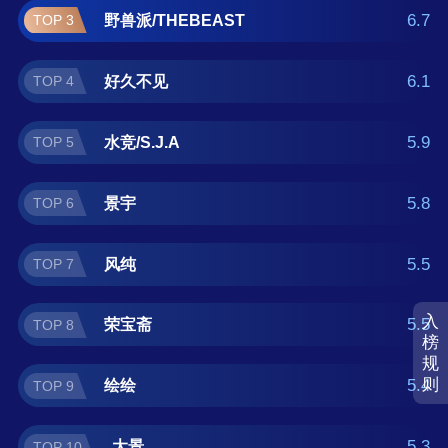
牌榜单可供您作为选购参考，我们致力于用最
6.7
野兽派/THEBEAST
TOP 3
真实的用户数据推荐口碑最好的装饰画品牌，
让您选得放心。(榜单每月更新一次)
6.1
好久不见
TOP 4
5.9
水竞/S.J.A
TOP 5
5.8
景宇
TOP 6
5.5
风纯
TOP 7
入
5.5
荣宝斋
TOP 8
榜
规
则
5.4
绘绘
TOP 9
5.3
大景
TOP 10