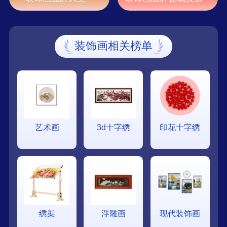
装饰画相关榜单
艺术画
3d十字绣
印花十字绣
绣架
浮雕画
现代装饰画