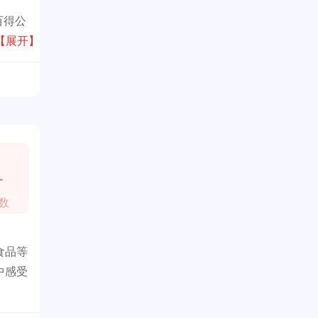
百得公
【展开】
1
数
食品等
中感受