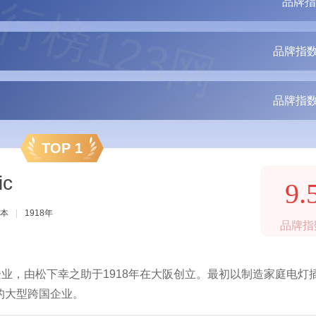
行榜123网
品牌指
品牌指数
品牌指数
TOP 1
ic
9.
本
|
1918年
品牌指
企业，由松下幸之助于1918年在大阪创立。最初以制造家庭电灯
的大型跨国企业。