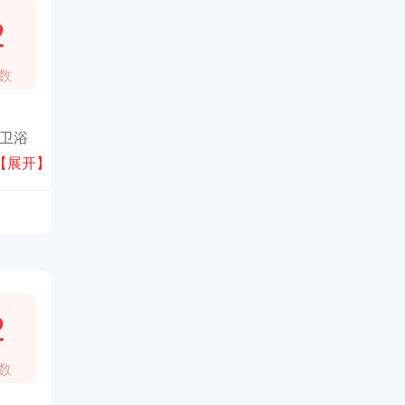
2
数
名卫浴
展厅和
【展开】
2
数