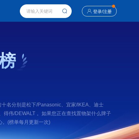
登录
/
注册
榜
是松下/Panasonic、宜家/IKEA、迪士
ecker、得伟/DEWALT 。如果您正在查找置物架什么牌子
。(榜单每月更新一次)