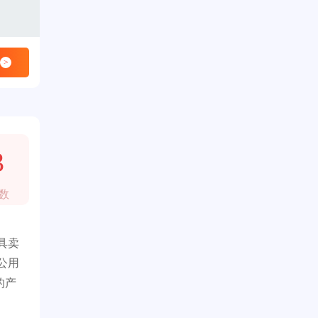
>
3
数
具卖
公用
的产