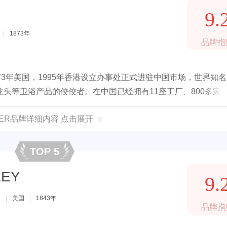
R
9.
|
1873年
品牌指
3年美国，1995年香港设立办事处正式进驻中国市场，世界知
头等卫浴产品的佼佼者。在中国已经拥有11座工厂、800多家
、工艺精湛而著称。
LER品牌详细内容 点击展开
TOP 5
LEY
9.
司
|
美国
|
1843年
品牌指