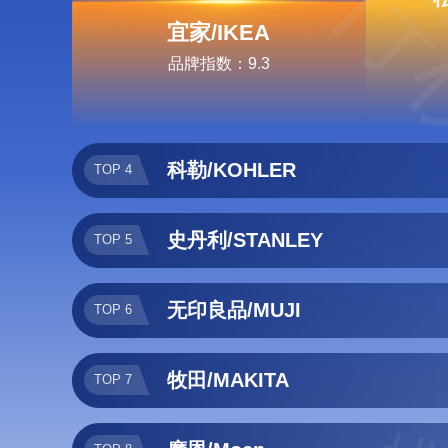
排行
宜家/IKEA
品牌指数：9.3
科勒/KOHLER
TOP 4
史丹利/STANLEY
TOP 5
无印良品/MUJI
TOP 6
牧田/MAKITA
TOP 7