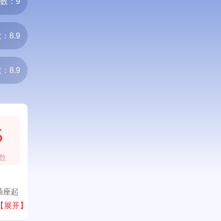
数：9
：8.9
：8.9
5
数
插座起
【展开】