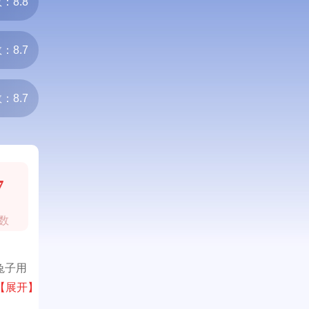
：8.8
：8.7
：8.7
7
数
兔子用
【展开】