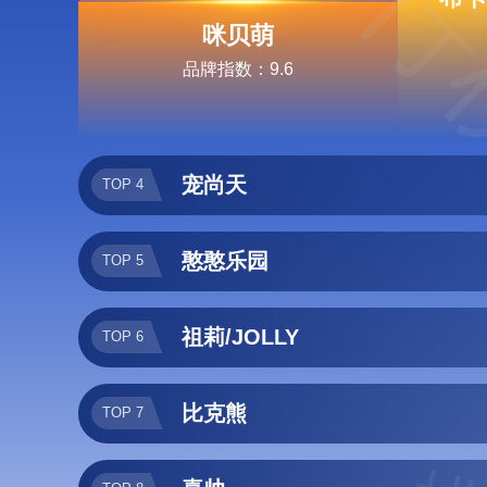
排行
咪贝萌
品牌指数：9.6
宠尚天
TOP 4
憨憨乐园
TOP 5
祖莉/JOLLY
TOP 6
比克熊
TOP 7