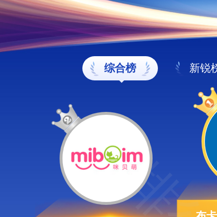
综合榜
新锐
布卡