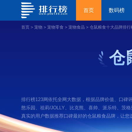
首页
数码榜
首页
>
宠物
>
宠物零食
>
宠物食品
>
仓鼠粮食十大品牌排行
仓
排行榜123网依托全网大数据，根据品牌价值、口碑评
憨乐园、祖莉/JOLLY、比克熊、喜帅、派乐特、
真实的用户数据推荐口碑最好的仓鼠粮食品牌，让您选