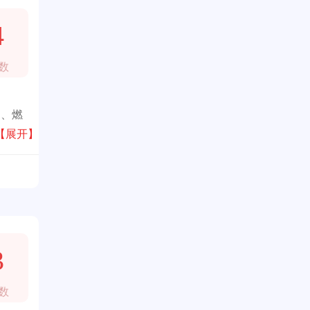
4
数
炉、燃
【展开】
3
数