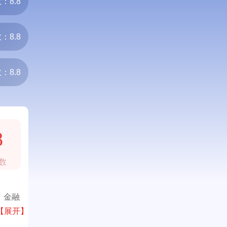
：8.8
：8.8
：8.8
8
数
、金融
等家用
【展开】
重点企