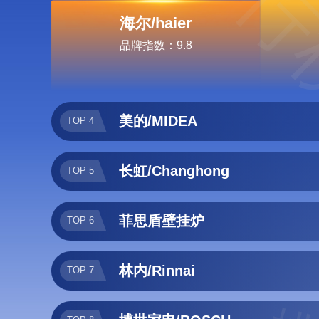
排行
海尔/haier
品牌指数：9.8
美的/MIDEA
TOP 4
长虹/Changhong
TOP 5
菲思盾壁挂炉
TOP 6
林内/Rinnai
TOP 7