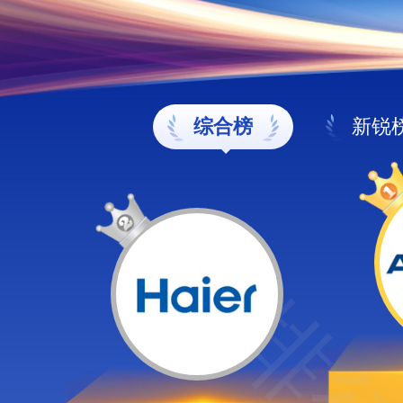
综合榜
新锐