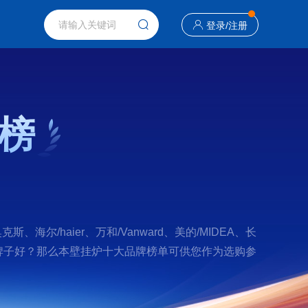
登录
/
注册
榜
haier、万和/Vanward、美的/MIDEA、长
炉什么牌子好？那么本壁挂炉十大品牌榜单可供您作为选购参