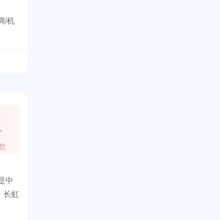
调/机
1
数
是中
。长虹