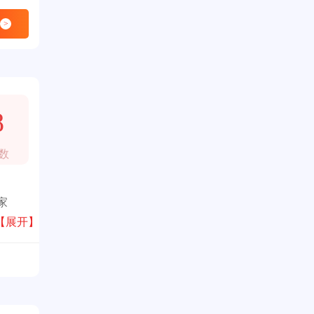
>
8
数
家
t等，
【展开】