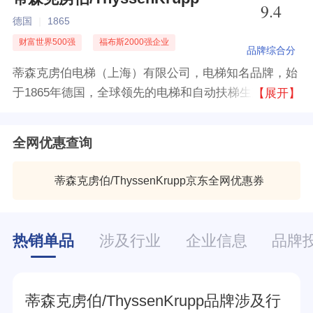
9.4
德国
|
1865
财富世界500强
福布斯2000强企业
品牌综合分
蒂森克虏伯电梯（上海）有限公司，电梯知名品牌，始
于1865年德国，全球领先的电梯和自动扶梯生产商，德
【展开】
国较大的电梯制造商之一，大型跨国企业，集研发、生
产、设计和销售于一体的知名专业电梯制造商。
全网优惠查询
蒂森克虏伯/ThyssenKrupp京东全网优惠券
优惠提取
热销单品
涉及行业
企业信息
品牌
蒂森克虏伯/ThyssenKrupp品牌涉及行